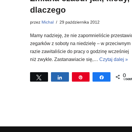
dlaczego
przez
Michal
29 października 2012
Mamy nadzieję, że nie zapomnieliście przestawi
zegarków z soboty na niedzielę – w przeciwnym
razie zawitaliście do pracy o godzinę wcześniej
niż zwykle. Zastanawiacie się,…
Czytaj dalej »
0
Tweetuj
Udostępnij
Przypnij
Udostępnij
UDOSTĘPNI