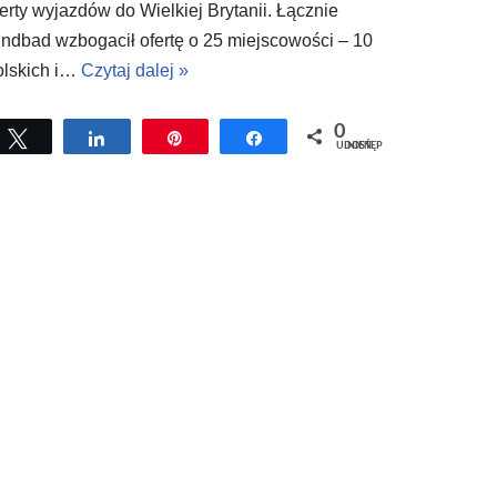
ferty wyjazdów do Wielkiej Brytanii. Łącznie
indbad wzbogacił ofertę o 25 miejscowości – 10
olskich i…
Czytaj dalej »
0
Tweetuj
Udostępnij
Przypnij
Udostępnij
UDOSTĘPNIEŃ