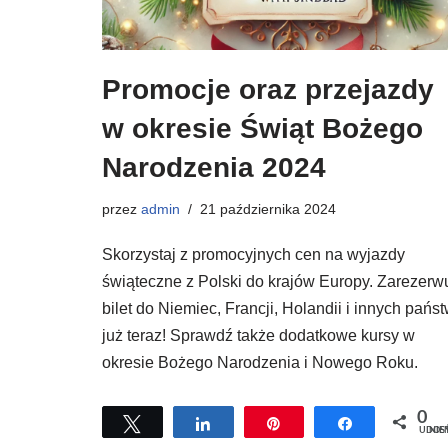
Promocje oraz przejazdy
w okresie Świąt Bożego
Narodzenia 2024
przez
admin
21 października 2024
Skorzystaj z promocyjnych cen na wyjazdy
świąteczne z Polski do krajów Europy. Zarezerw
bilet do Niemiec, Francji, Holandii i innych pańs
już teraz! Sprawdź także dodatkowe kursy w
okresie Bożego Narodzenia i Nowego Roku.
0
Tweetuj
Udostępnij
Przypnij
Udostępnij
UDOSTĘPNI