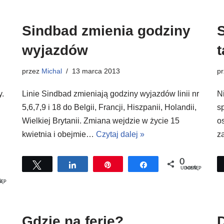
Sindbad zmienia godziny
S
wyjazdów
t
przez
Michal
13 marca 2013
p
y.
Linie Sindbad zmieniają godziny wyjazdów linii nr
N
5,6,7,9 i 18 do Belgii, Francji, Hiszpanii, Holandii,
s
Wielkiej Brytanii. Zmiana wejdzie w życie 15
o
kwietnia i obejmie…
Czytaj dalej »
z
0
Tweetuj
Udostępnij
Przypnij
Udostępnij
UDOSTĘPNIEŃ
EŃ
Gdzie na ferie?
D