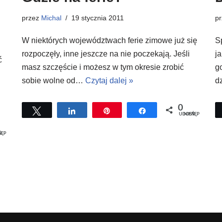
przez
Michal
19 stycznia 2011
p
W niektórych województwach ferie zimowe już się
S
rozpoczęły, inne jeszcze na nie poczekają. Jeśli
j
ć
masz szczęście i możesz w tym okresie zrobić
g
sobie wolne od…
Czytaj dalej »
d
0
Tweetuj
Udostępnij
Przypnij
Udostępnij
UDOSTĘPNIEŃ
EŃ