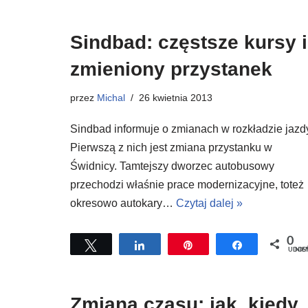
Sindbad: częstsze kursy i
zmieniony przystanek
przez
Michal
26 kwietnia 2013
Sindbad informuje o zmianach w rozkładzie jazd
Pierwszą z nich jest zmiana przystanku w
Świdnicy. Tamtejszy dworzec autobusowy
przechodzi właśnie prace modernizacyjne, toteż
okresowo autokary…
Czytaj dalej »
0
Tweetuj
Udostępnij
Przypnij
Udostępnij
UDOSTĘPNI
Zmiana czasu: jak, kiedy,