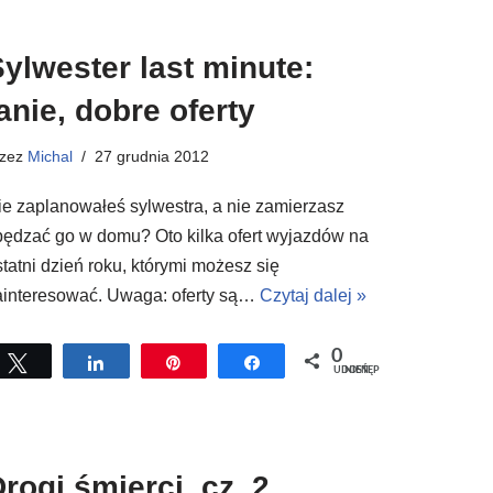
ylwester last minute:
anie, dobre oferty
rzez
Michal
27 grudnia 2012
ie zaplanowałeś sylwestra, a nie zamierzasz
pędzać go w domu? Oto kilka ofert wyjazdów na
statni dzień roku, którymi możesz się
ainteresować. Uwaga: oferty są…
Czytaj dalej »
0
Tweetuj
Udostępnij
Przypnij
Udostępnij
UDOSTĘPNIEŃ
rogi śmierci, cz. 2