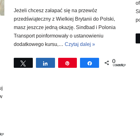
o
Jeżeli chcesz załapać się na przewóz
S
przedświąteczny z Wielkiej Brytanii do Polski,
p
masz jeszcze jedną okazję. Sindbad i Polonia
Transport poinformowały o ustanowieniu
dodatkowego kursu,…
Czytaj dalej »
0
Tweetuj
Udostępnij
Przypnij
Udostępnij
UDOSTĘPNIEŃ
uj
tw
EŃ