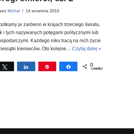
rzez
Michal
14 września 2010
potkamy je zarówno w krajach trzeciego świata,
ak i tych nazywanych potęgami politycznymi lub
ospodarczymi. Każdego roku tracą na nich życie
ziesiątki kierowców. Oto kolejne…
Czytaj dalej »
0
Tweetuj
Udostępnij
Przypnij
Udostępnij
UDOSTĘPNIEŃ