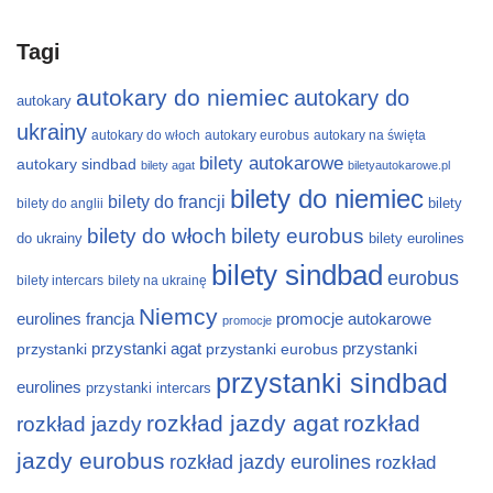
Tagi
autokary do niemiec
autokary do
autokary
ukrainy
autokary do włoch
autokary eurobus
autokary na święta
bilety autokarowe
autokary sindbad
bilety agat
biletyautokarowe.pl
bilety do niemiec
bilety do francji
bilety
bilety do anglii
bilety do włoch
bilety eurobus
do ukrainy
bilety eurolines
bilety sindbad
eurobus
bilety intercars
bilety na ukrainę
Niemcy
eurolines
francja
promocje autokarowe
promocje
przystanki
przystanki agat
przystanki eurobus
przystanki
przystanki sindbad
eurolines
przystanki intercars
rozkład jazdy agat
rozkład
rozkład jazdy
jazdy eurobus
rozkład jazdy eurolines
rozkład