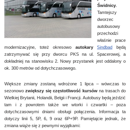
Świdnicy
.
Tamtejszy
dworzec
autobusowy
przechodzi
właśnie prace
modernizacyjne, toteż okresowo
autokary
Sindbad
będą
zatrzymywać się przy dworcu PKS na ul. Spacerowej, a
dokładniej na stanowisku 2. Nowy przystanek jest oddalony o
ok. 300 metrów od dotychczasowego.
Większe zmiany zostaną wdrożone 1 lipca – wówczas to
sezonowo
zwiększy się częstotliwość kursów
na trasach do
Wielkiej Brytanii, Holandii, Belgii i Francji. Autobusy będą jeździć
tam i z powrotem także we wtorki i czwartki – poza
dotychczasowymi dniami obsługi połączenia. Informacja ta
dotyczy linii 5, 5P, 6, 9 oraz 6P+9P. Pamiętajcie jednak, że
zmiana wiąże się z pewnymi wyjątkami: