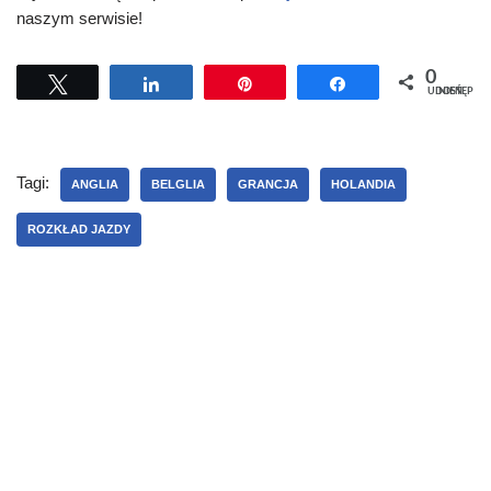
naszym serwisie!
0
Tweetuj
Udostępnij
Przypnij
Udostępnij
UDOSTĘPNIEŃ
Tagi:
ANGLIA
BELGLIA
GRANCJA
HOLANDIA
ROZKŁAD JAZDY