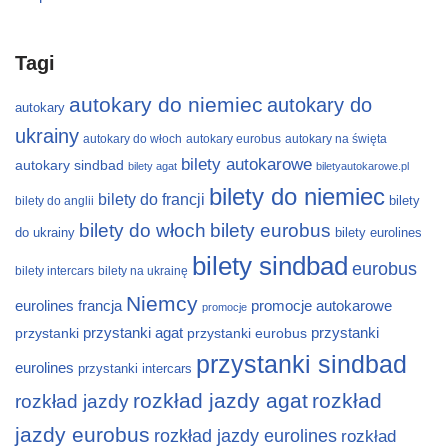
Tagi
autokary do niemiec
autokary do
autokary
ukrainy
autokary do włoch
autokary eurobus
autokary na święta
bilety autokarowe
autokary sindbad
bilety agat
biletyautokarowe.pl
bilety do niemiec
bilety do francji
bilety
bilety do anglii
bilety do włoch
bilety eurobus
do ukrainy
bilety eurolines
bilety sindbad
eurobus
bilety intercars
bilety na ukrainę
Niemcy
eurolines
francja
promocje autokarowe
promocje
przystanki
przystanki agat
przystanki eurobus
przystanki
przystanki sindbad
eurolines
przystanki intercars
rozkład jazdy agat
rozkład
rozkład jazdy
jazdy eurobus
rozkład jazdy eurolines
rozkład