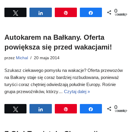
0
Tweetuj
Udostępnij
Przypnij
Udostępnij
UDOSTĘPNIEŃ
Autokarem na Bałkany. Oferta
powiększa się przed wakacjami!
przez
Michal
20 maja 2014
Szukasz ciekawego pomysłu na wakacje? Oferta przewozów
na Bałkany staje się coraz bardziej rozbudowana, ponieważ
turyści coraz chętniej odwiedzają południe Europy. Rośnie
grupa przewoźników, którzy…
Czytaj dalej »
0
Tweetuj
Udostępnij
Przypnij
Udostępnij
UDOSTĘPNIEŃ