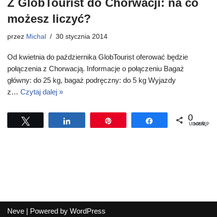
Z GlobTourist do Chorwacji: na co
możesz liczyć?
przez
Michal
30 stycznia 2014
Od kwietnia do października GlobTourist oferować będzie
połączenia z Chorwacją. Informacje o połączeniu Bagaż
główny: do 25 kg, bagaż podręczny: do 5 kg Wyjazdy
z…
Czytaj dalej »
0
Tweetuj
Udostępnij
Przypnij
Udostępnij
UDOSTĘPNIEŃ
Neve
| Powered by
WordPress