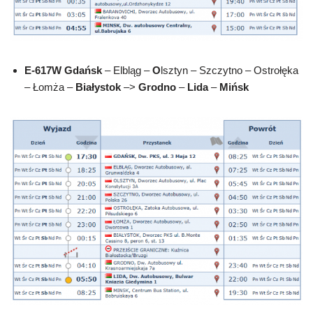
E-617W
Gdańsk
– Elbląg –
O
lsztyn – Szczytno – Ostrołęka
– Łomża –
Białystok
–>
Grodno
–
Lida
–
Mińsk