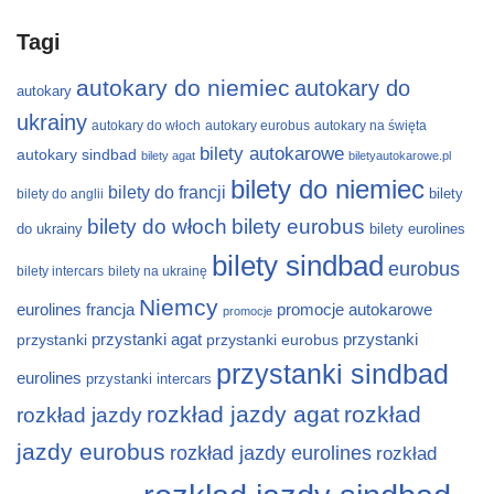
Tagi
autokary do niemiec
autokary do
autokary
ukrainy
autokary do włoch
autokary eurobus
autokary na święta
bilety autokarowe
autokary sindbad
bilety agat
biletyautokarowe.pl
bilety do niemiec
bilety do francji
bilety
bilety do anglii
bilety do włoch
bilety eurobus
do ukrainy
bilety eurolines
bilety sindbad
eurobus
bilety intercars
bilety na ukrainę
Niemcy
eurolines
francja
promocje autokarowe
promocje
przystanki
przystanki agat
przystanki eurobus
przystanki
przystanki sindbad
eurolines
przystanki intercars
rozkład jazdy agat
rozkład
rozkład jazdy
jazdy eurobus
rozkład jazdy eurolines
rozkład