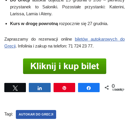
przystanek to Saloniki. Pozostałe przystanki: Katerini,
Larissa, Lamia i Ateny.
Kurs w drogę powrotną
rozpocznie się 27 grudnia.
Zapraszamy do rezerwacji online
biletów autokarowych do
Grecji
. Infolinia i zakup na telefon: 71 724 23 77.
0
Tweetuj
Udostępnij
Przypnij
Udostępnij
UDOSTĘPNIEŃ
Tagi:
AUTOKAR DO GRECJI