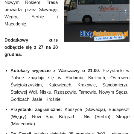
Nowym Rokiem. Trasa
prowadzi przez Słowację,
Węgry, Serbię i
Macedonię.
Dodatkowy kurs
odbędzie się z 27 na 28
grudnia.
Autokary wyjedzie z Warszawy o 21:00.
Przystanki w
Polsce znajdują się w Radomiu, Kielcach, Ostrowcu
Świętokrzyskim, Katowicach, Krakowie, Sandomierzu,
Stalowej Woli, Nisku, Rzeszowie, Tarnowie, Nowym Sączu,
Gorlicach, Jaśle i Krośnie.
Przystanki zagraniczne:
Koszyce (Słowacja), Budapeszt
(Węgry), Novi Sad, Belgrad i Nis (Serbia), Skopje
(Macedonia).
Do Grecji
autokar dojedzie 29 grudnia o 3:00 – pierwszy