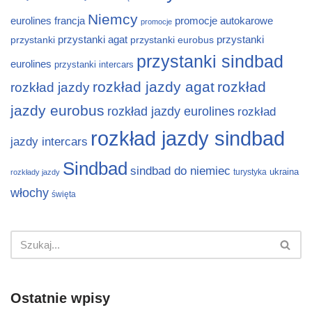
Niemcy
eurolines
francja
promocje autokarowe
promocje
przystanki
przystanki agat
przystanki eurobus
przystanki
przystanki sindbad
eurolines
przystanki intercars
rozkład jazdy agat
rozkład
rozkład jazdy
jazdy eurobus
rozkład jazdy eurolines
rozkład
rozkład jazdy sindbad
jazdy intercars
Sindbad
sindbad do niemiec
ukraina
turystyka
rozkłady jazdy
włochy
święta
Ostatnie wpisy