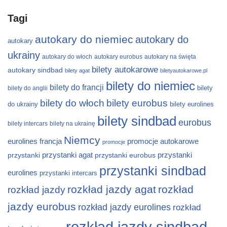
Tagi
autokary do niemiec
autokary do
autokary
ukrainy
autokary do włoch
autokary eurobus
autokary na święta
bilety autokarowe
autokary sindbad
bilety agat
biletyautokarowe.pl
bilety do niemiec
bilety do francji
bilety
bilety do anglii
bilety do włoch
bilety eurobus
do ukrainy
bilety eurolines
bilety sindbad
eurobus
bilety intercars
bilety na ukrainę
Niemcy
eurolines
francja
promocje autokarowe
promocje
przystanki
przystanki agat
przystanki eurobus
przystanki
przystanki sindbad
eurolines
przystanki intercars
rozkład jazdy agat
rozkład
rozkład jazdy
jazdy eurobus
rozkład jazdy eurolines
rozkład
rozkład jazdy sindbad