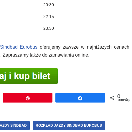
20:30
22:15
23:30
 Sindbad Eurobus
oferujemy zawsze w najniższych cenach.
7
. Zapraszamy także do zamawiania online.
0
j
Przypnij
Udostępnij
UDOSTĘPNIEŃ
AZDY SINDBAD
ROZKŁAD JAZDY SINDBAD EUROBUS