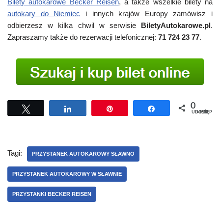
Bilety autokarowe Becker Reisen
, a także wszelkie bilety na
autokary do Niemiec
i innych krajów Europy zamówisz i
odbierzesz w kilka chwil w serwisie
BiletyAutokarowe.pl
.
Zapraszamy także do rezerwacji telefonicznej:
71 724 23 77
.
0
Tweetuj
Udostępnij
Przypnij
Udostępnij
UDOSTĘPNIEŃ
Tagi:
PRZYSTANEK AUTOKAROWY SŁAWNO
PRZYSTANEK AUTOKAROWY W SŁAWNIE
PRZYSTANKI BECKER REISEN