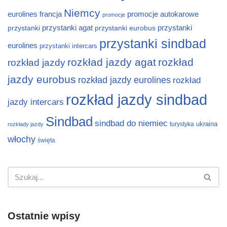
Niemcy
eurolines
francja
promocje autokarowe
promocje
przystanki
przystanki agat
przystanki eurobus
przystanki
przystanki sindbad
eurolines
przystanki intercars
rozkład jazdy agat
rozkład
rozkład jazdy
jazdy eurobus
rozkład jazdy eurolines
rozkład
rozkład jazdy sindbad
jazdy intercars
Sindbad
sindbad do niemiec
ukraina
turystyka
rozkłady jazdy
włochy
święta
Ostatnie wpisy