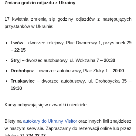
Zmiana godzin odjazdu z Ukrainy
17 kwietnia zmienią się godziny odjazdów z następujących
przystanków w Ukrainie:
Lwów
– dworzec kolejowy, Plac Dworcowy 1, przystanek 29
–
22:15
Stryj
– dworzec autobusowy, ul. Wokzalna 7 –
20:30
Drohobycz
– dworzec autobusowy, Plac Zluky 1 –
20:00
Truskawiec
– dworzec autobusowy, ul. Drohobycka 35 –
19:30
Kursy odbywają się w czwartki i niedziele.
Bilety na
autokary do Ukrainy
Visitor
oraz innych linii znajdziesz
w naszym serwisie. Zapraszamy do rezerwacji online lub przez
telefon:
71 724 23 77
.