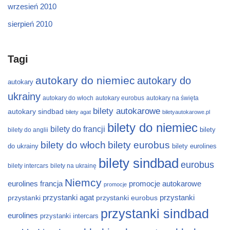
wrzesień 2010
sierpień 2010
Tagi
autokary do niemiec
autokary do
autokary
ukrainy
autokary do włoch
autokary eurobus
autokary na święta
bilety autokarowe
autokary sindbad
bilety agat
biletyautokarowe.pl
bilety do niemiec
bilety do francji
bilety
bilety do anglii
bilety do włoch
bilety eurobus
do ukrainy
bilety eurolines
bilety sindbad
eurobus
bilety intercars
bilety na ukrainę
Niemcy
eurolines
francja
promocje autokarowe
promocje
przystanki
przystanki agat
przystanki eurobus
przystanki
przystanki sindbad
eurolines
przystanki intercars