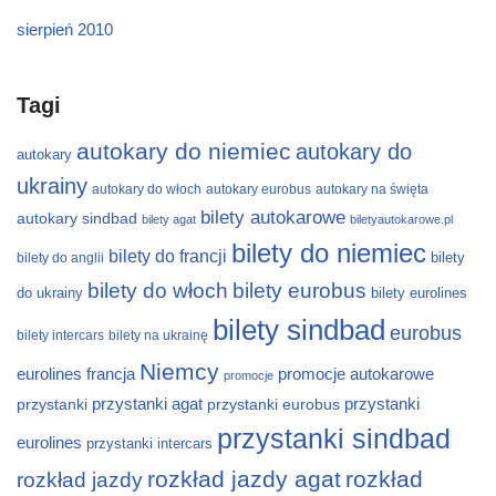
sierpień 2010
Tagi
autokary do niemiec
autokary do
autokary
ukrainy
autokary do włoch
autokary eurobus
autokary na święta
bilety autokarowe
autokary sindbad
bilety agat
biletyautokarowe.pl
bilety do niemiec
bilety do francji
bilety
bilety do anglii
bilety do włoch
bilety eurobus
do ukrainy
bilety eurolines
bilety sindbad
eurobus
bilety intercars
bilety na ukrainę
Niemcy
eurolines
francja
promocje autokarowe
promocje
przystanki
przystanki agat
przystanki eurobus
przystanki
przystanki sindbad
eurolines
przystanki intercars
rozkład jazdy agat
rozkład
rozkład jazdy