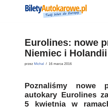
Przejdź
do
treści
Eurolines: nowe p
Niemiec i Holandii
przez
Michal
16 marca 2016
Poznaliśmy nowe pr
autokary Eurolines z
5 kwietnia w ramach