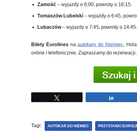
Zamość
– wyjazdy o 6:00, powroty o 16:15.
Tomaszów Lubelski
– wyjazdy o 6:45, powrot
Lubaczów
– wyjazdy o 7:45, powroty o 14:45.
Bilety Eurolines
na
autokary do Niemiec
, Hola
online i telefonicznie. Zapraszamy do rezerwacji. 
Tweetuj
Udostępni
Tagi:
AUTOKAR DO NIEMIEC
PRZYSTANKI EUROLI