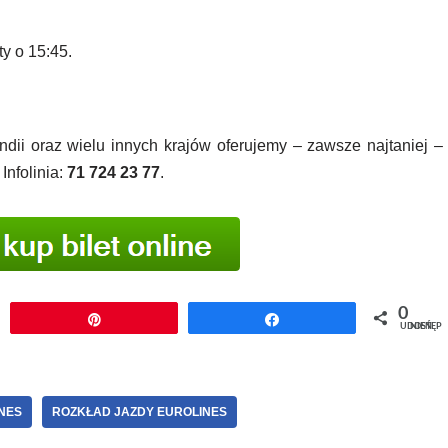
y o 15:45.
ndii oraz wielu innych krajów oferujemy – zawsze najtaniej –
Infolinia:
71 724 23 77
.
0
j
Przypnij
Udostępnij
UDOSTĘPNIEŃ
NES
ROZKŁAD JAZDY EUROLINES