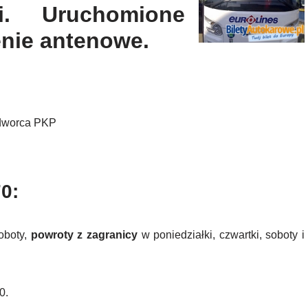
i. Uruchomione
enie antenowe.
 dworca PKP
70:
oboty,
powroty z zagranicy
w poniedziałki, czwartki, soboty i
0.