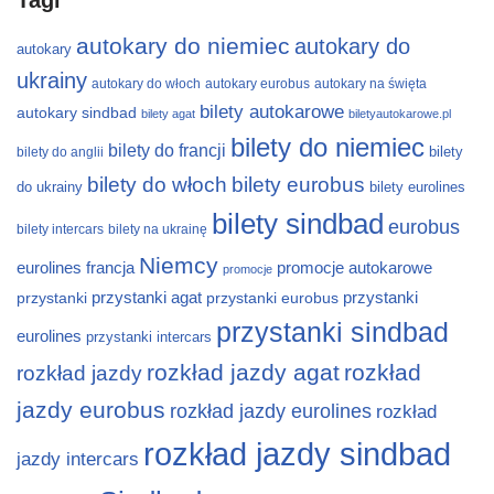
Tagi
autokary do niemiec
autokary do
autokary
ukrainy
autokary do włoch
autokary eurobus
autokary na święta
bilety autokarowe
autokary sindbad
bilety agat
biletyautokarowe.pl
bilety do niemiec
bilety do francji
bilety
bilety do anglii
bilety do włoch
bilety eurobus
do ukrainy
bilety eurolines
bilety sindbad
eurobus
bilety intercars
bilety na ukrainę
Niemcy
eurolines
francja
promocje autokarowe
promocje
przystanki
przystanki agat
przystanki eurobus
przystanki
przystanki sindbad
eurolines
przystanki intercars
rozkład jazdy agat
rozkład
rozkład jazdy
jazdy eurobus
rozkład jazdy eurolines
rozkład
rozkład jazdy sindbad
jazdy intercars