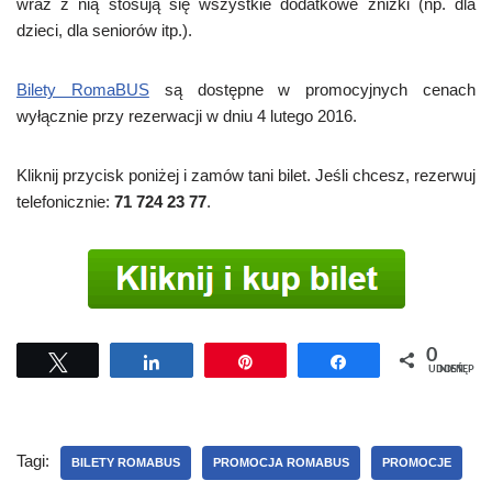
wraz z nią stosują się wszystkie dodatkowe zniżki (np. dla
dzieci, dla seniorów itp.).
Bilety RomaBUS
są dostępne w promocyjnych cenach
wyłącznie przy rezerwacji w dniu 4 lutego 2016.
Kliknij przycisk poniżej i zamów tani bilet. Jeśli chcesz, rezerwuj
telefonicznie:
71 724 23 77
.
0
Tweetuj
Udostępnij
Przypnij
Udostępnij
UDOSTĘPNIEŃ
Tagi:
BILETY ROMABUS
PROMOCJA ROMABUS
PROMOCJE