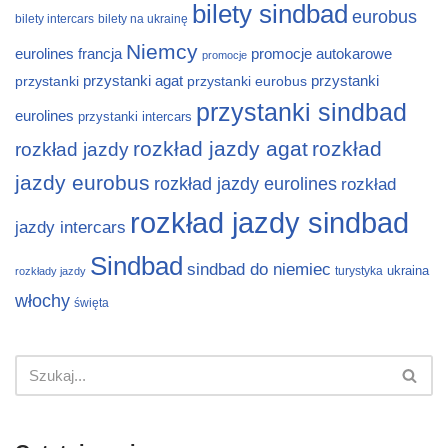
bilety sindbad
eurobus
bilety intercars
bilety na ukrainę
Niemcy
eurolines
francja
promocje autokarowe
promocje
przystanki
przystanki agat
przystanki eurobus
przystanki
przystanki sindbad
eurolines
przystanki intercars
rozkład jazdy agat
rozkład
rozkład jazdy
jazdy eurobus
rozkład jazdy eurolines
rozkład
rozkład jazdy sindbad
jazdy intercars
Sindbad
sindbad do niemiec
ukraina
turystyka
rozkłady jazdy
włochy
święta