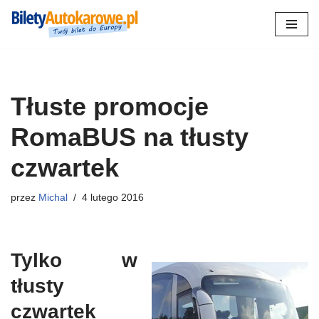
Przejdź
do
treści
Tłuste promocje
RomaBUS na tłusty
czwartek
przez
Michal
4 lutego 2016
Tylko w
tłusty
czwartek