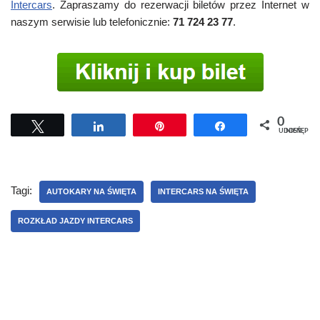
Intercars
. Zapraszamy do rezerwacji biletów przez Internet w
naszym serwisie lub telefonicznie:
71 724 23 77
.
0
Tweetuj
Udostępnij
Przypnij
Udostępnij
UDOSTĘPNIEŃ
Tagi:
AUTOKARY NA ŚWIĘTA
INTERCARS NA ŚWIĘTA
ROZKŁAD JAZDY INTERCARS