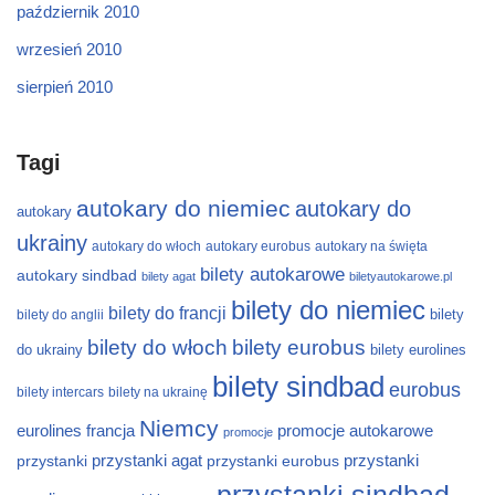
październik 2010
wrzesień 2010
sierpień 2010
Tagi
autokary do niemiec
autokary do
autokary
ukrainy
autokary do włoch
autokary eurobus
autokary na święta
bilety autokarowe
autokary sindbad
bilety agat
biletyautokarowe.pl
bilety do niemiec
bilety do francji
bilety
bilety do anglii
bilety do włoch
bilety eurobus
do ukrainy
bilety eurolines
bilety sindbad
eurobus
bilety intercars
bilety na ukrainę
Niemcy
eurolines
francja
promocje autokarowe
promocje
przystanki
przystanki agat
przystanki eurobus
przystanki