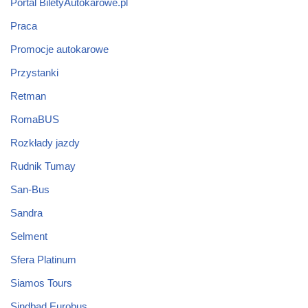
Portal BiletyAutokarowe.pl
Praca
Promocje autokarowe
Przystanki
Retman
RomaBUS
Rozkłady jazdy
Rudnik Tumay
San-Bus
Sandra
Selment
Sfera Platinum
Siamos Tours
Sindbad Eurobus