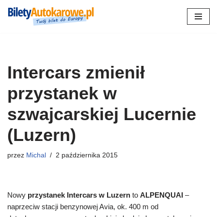
Przejdź
do
treści
Intercars zmienił
przystanek w
szwajcarskiej Lucernie
(Luzern)
przez
Michal
2 października 2015
Nowy
przystanek Intercars w Luzern
to
ALPENQUAI
–
naprzeciw stacji benzynowej Avia, ok. 400 m od