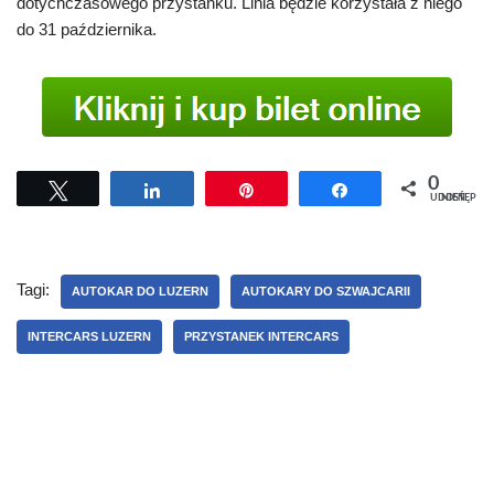
dotychczasowego przystanku. Linia będzie korzystała z niego
do 31 października.
0
Tweetuj
Udostępnij
Przypnij
Udostępnij
UDOSTĘPNIEŃ
Tagi:
AUTOKAR DO LUZERN
AUTOKARY DO SZWAJCARII
INTERCARS LUZERN
PRZYSTANEK INTERCARS