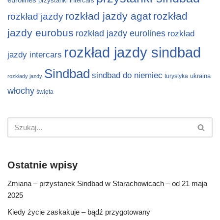
eurolines
przystanki intercars
rozkład jazdy agat
rozkład
rozkład jazdy
jazdy eurobus
rozkład jazdy eurolines
rozkład
rozkład jazdy sindbad
jazdy intercars
Sindbad
sindbad do niemiec
ukraina
turystyka
rozkłady jazdy
włochy
święta
Ostatnie wpisy
Zmiana – przystanek Sindbad w Starachowicach – od 21 maja
2025
Kiedy życie zaskakuje – bądź przygotowany