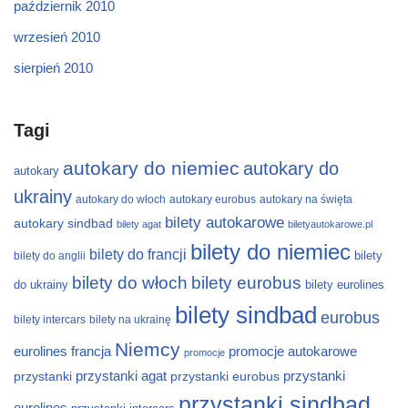
październik 2010
wrzesień 2010
sierpień 2010
Tagi
autokary do niemiec
autokary do
autokary
ukrainy
autokary do włoch
autokary eurobus
autokary na święta
bilety autokarowe
autokary sindbad
bilety agat
biletyautokarowe.pl
bilety do niemiec
bilety do francji
bilety
bilety do anglii
bilety do włoch
bilety eurobus
do ukrainy
bilety eurolines
bilety sindbad
eurobus
bilety intercars
bilety na ukrainę
Niemcy
eurolines
francja
promocje autokarowe
promocje
przystanki
przystanki agat
przystanki eurobus
przystanki
przystanki sindbad