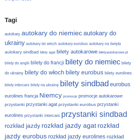
Tagi
autokary do niemiec
autokary do
autokary
ukrainy
autokary do włoch
autokary eurobus
autokary na święta
bilety autokarowe
autokary sindbad
bilety agat
biletyautokarowe.pl
bilety do niemiec
bilety do francji
bilety
bilety do anglii
bilety do włoch
bilety eurobus
do ukrainy
bilety eurolines
bilety sindbad
eurobus
bilety intercars
bilety na ukrainę
Niemcy
eurolines
francja
promocje autokarowe
promocje
przystanki
przystanki agat
przystanki eurobus
przystanki
przystanki sindbad
eurolines
przystanki intercars
rozkład jazdy agat
rozkład
rozkład jazdy
jazdy eurobus
rozkład jazdy eurolines
rozkład