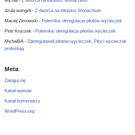
Michal
-
Z dworca na lotnisko: Monachium
dzula wangeli
-
Z dworca na lotnisko: Monachium
Maciej Zimowski
-
Polemika: deregulacja pilotów wycieczek
Piotr Kruczek
-
Polemika: deregulacja pilotów wycieczek
MichalBA
-
Zderegulowali pilotów wycieczek. Piloci wycieczek
protestują
Meta
Zaloguj się
Kanał wpisów
Kanał komentarzy
WordPress.org