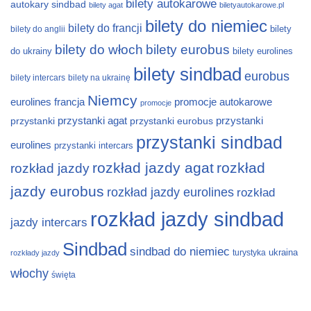
bilety autokarowe
autokary sindbad
bilety agat
biletyautokarowe.pl
bilety do niemiec
bilety do francji
bilety
bilety do anglii
bilety do włoch
bilety eurobus
do ukrainy
bilety eurolines
bilety sindbad
eurobus
bilety intercars
bilety na ukrainę
Niemcy
eurolines
francja
promocje autokarowe
promocje
przystanki
przystanki agat
przystanki eurobus
przystanki
przystanki sindbad
eurolines
przystanki intercars
rozkład jazdy agat
rozkład
rozkład jazdy
jazdy eurobus
rozkład jazdy eurolines
rozkład
rozkład jazdy sindbad
jazdy intercars
Sindbad
sindbad do niemiec
ukraina
turystyka
rozkłady jazdy
włochy
święta