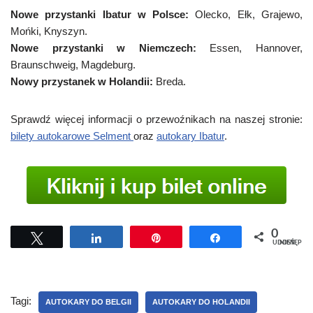
Nowe przystanki Ibatur w Polsce:
Olecko, Ełk, Grajewo,
Mońki, Knyszyn.
Nowe przystanki w Niemczech:
Essen, Hannover,
Braunschweig, Magdeburg.
Nowy przystanek w Holandii:
Breda.
Sprawdź więcej informacji o przewoźnikach na naszej stronie:
bilety autokarowe Selment
oraz
autokary Ibatur
.
0
Tweetuj
Udostępnij
Przypnij
Udostępnij
UDOSTĘPNIEŃ
Tagi:
AUTOKARY DO BELGII
AUTOKARY DO HOLANDII