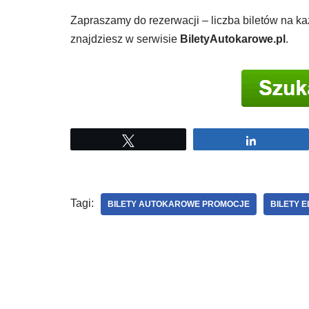
Zapraszamy do rezerwacji – liczba biletów na ka
znajdziesz w serwisie
BiletyAutokarowe.pl
.
Tweetuj
Udostępni
Tagi:
BILETY AUTOKAROWE PROMOCJE
BILETY 