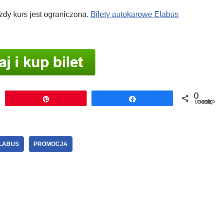
żdy kurs jest ograniczona.
Bilety autokarowe Elabus
0
j
Przypnij
Udostępnij
UDOSTĘPNIEŃ
ELABUS
PROMOCJA