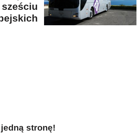
ześciu
jskich
 jedną stronę!