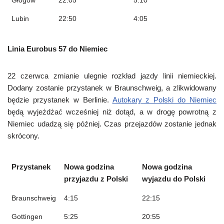
Głogów
22:05
5:10
Lubin
22:50
4:05
Linia Eurobus 57 do Niemiec
22 czerwca zmianie ulegnie rozkład jazdy linii niemieckiej.
Dodany zostanie przystanek w Braunschweig, a zlikwidowany
będzie przystanek w Berlinie.
Autokary z Polski do Niemiec
będą wyjeżdżać wcześniej niż dotąd, a w drogę powrotną z
Niemiec udadzą się później. Czas przejazdów zostanie jednak
skrócony.
Przystanek
Nowa godzina
Nowa godzina
przyjazdu z Polski
wyjazdu do Polski
Braunschweig
4:15
22:15
Gottingen
5:25
20:55