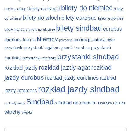
bilety do niemiec
bilety do francji
bilety
bilety do anglii
bilety do włoch
bilety eurobus
do ukrainy
bilety eurolines
bilety sindbad
eurobus
bilety intercars
bilety na ukrainę
Niemcy
eurolines
francja
promocje autokarowe
promocje
przystanki
przystanki agat
przystanki eurobus
przystanki
przystanki sindbad
eurolines
przystanki intercars
rozkład jazdy agat
rozkład
rozkład jazdy
jazdy eurobus
rozkład jazdy eurolines
rozkład
rozkład jazdy sindbad
jazdy intercars
Sindbad
sindbad do niemiec
ukraina
turystyka
rozkłady jazdy
włochy
święta