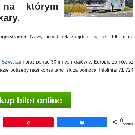
 na którym
kary.
gerstrasse
. Nowy przystanek znajduje się ok. 400 m od
 Szwajcarii
oraz ponad 30 innych krajów w Europie zamówisz
zie potrzeby nasi konsultanci służą pomocą. Infolinia: 71 724
0
j
Przypnij
Udostępnij
UDOSTĘPNIEŃ