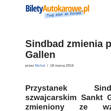
Przejdź
do
treści
Sindbad zmienia p
Gallen
przez
Michal
18 marca 2015
Przystanek S
szwajcarskim Sankt G
zmieniony ze w