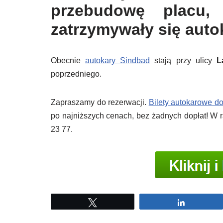
przebudowę placu,
zatrzymywały się auto
Obecnie
autokary Sindbad
stają przy ulicy
La
poprzedniego.
Zapraszamy do rezerwacji.
Bilety autokarowe do
po najniższych cenach, bez żadnych dopłat! W ra
23 77.
Tweetuj
Udostępni