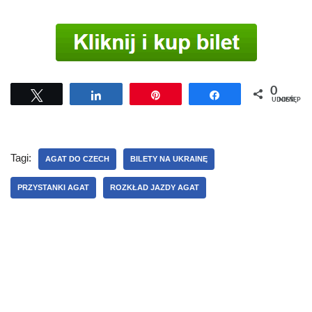
0
Tweetuj
Udostępnij
Przypnij
Udostępnij
UDOSTĘPNIEŃ
Tagi:
AGAT DO CZECH
BILETY NA UKRAINĘ
PRZYSTANKI AGAT
ROZKŁAD JAZDY AGAT