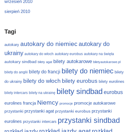
wrzesień 2010
sierpień 2010
Tagi
autokary do niemiec
autokary do
autokary
ukrainy
autokary do włoch
autokary eurobus
autokary na święta
bilety autokarowe
autokary sindbad
bilety agat
biletyautokarowe.pl
bilety do niemiec
bilety do francji
bilety
bilety do anglii
bilety do włoch
bilety eurobus
do ukrainy
bilety eurolines
bilety sindbad
eurobus
bilety intercars
bilety na ukrainę
Niemcy
eurolines
francja
promocje autokarowe
promocje
przystanki
przystanki agat
przystanki eurobus
przystanki
przystanki sindbad
eurolines
przystanki intercars
rozkład jazdy agat
rozkład
rozkład jazdy