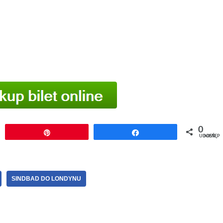
0
j
Przypnij
Udostępnij
UDOSTĘPNIEŃ
SINDBAD DO LONDYNU