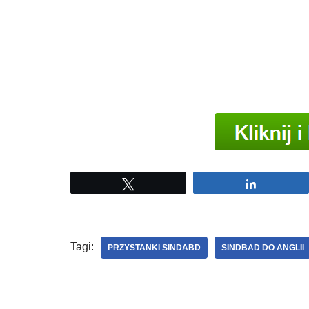
Tweetuj
Udostępni
Tagi:
PRZYSTANKI SINDABD
SINDBAD DO ANGLII