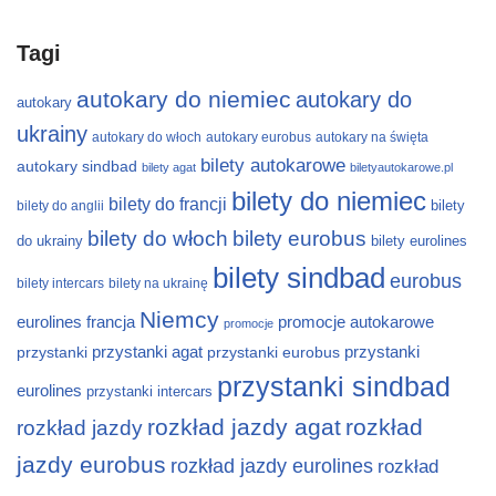
Tagi
autokary do niemiec
autokary do
autokary
ukrainy
autokary do włoch
autokary eurobus
autokary na święta
bilety autokarowe
autokary sindbad
bilety agat
biletyautokarowe.pl
bilety do niemiec
bilety do francji
bilety
bilety do anglii
bilety do włoch
bilety eurobus
do ukrainy
bilety eurolines
bilety sindbad
eurobus
bilety intercars
bilety na ukrainę
Niemcy
eurolines
francja
promocje autokarowe
promocje
przystanki
przystanki agat
przystanki eurobus
przystanki
przystanki sindbad
eurolines
przystanki intercars
rozkład jazdy agat
rozkład
rozkład jazdy
jazdy eurobus
rozkład jazdy eurolines
rozkład