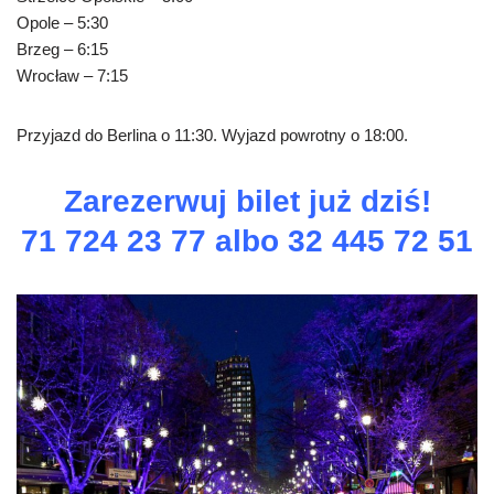
Opole – 5:30
Brzeg – 6:15
Wrocław – 7:15
Przyjazd do Berlina o 11:30. Wyjazd powrotny o 18:00.
Zarezerwuj bilet już dziś!
71 724 23 77 albo 32 445 72 51