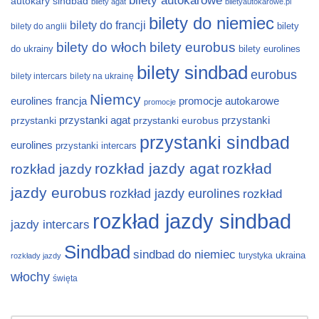
bilety autokarowe
autokary sindbad
bilety agat
biletyautokarowe.pl
bilety do niemiec
bilety do francji
bilety
bilety do anglii
bilety do włoch
bilety eurobus
do ukrainy
bilety eurolines
bilety sindbad
eurobus
bilety intercars
bilety na ukrainę
Niemcy
eurolines
francja
promocje autokarowe
promocje
przystanki
przystanki agat
przystanki eurobus
przystanki
przystanki sindbad
eurolines
przystanki intercars
rozkład jazdy agat
rozkład
rozkład jazdy
jazdy eurobus
rozkład jazdy eurolines
rozkład
rozkład jazdy sindbad
jazdy intercars
Sindbad
sindbad do niemiec
ukraina
turystyka
rozkłady jazdy
włochy
święta