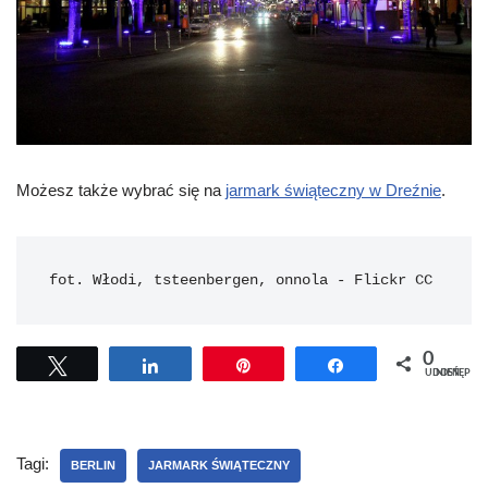
Możesz także wybrać się na
jarmark świąteczny w Dreźnie
.
fot. Włodi, tsteenbergen, onnola - Flickr CC
0
Tweetuj
Udostępnij
Przypnij
Udostępnij
UDOSTĘPNIEŃ
Tagi:
BERLIN
JARMARK ŚWIĄTECZNY