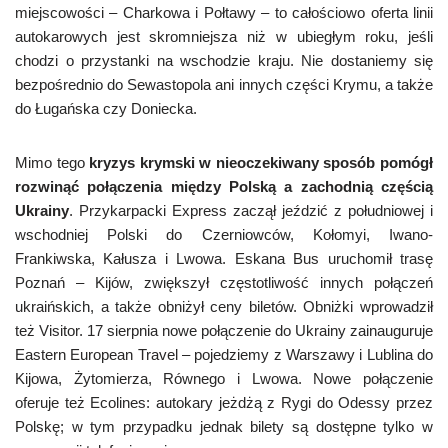
miejscowości – Charkowa i Połtawy – to całościowo oferta linii
autokarowych jest skromniejsza niż w ubiegłym roku, jeśli
chodzi o przystanki na wschodzie kraju. Nie dostaniemy się
bezpośrednio do Sewastopola ani innych części Krymu, a także
do Ługańska czy Doniecka.
Mimo tego
kryzys krymski w nieoczekiwany sposób pomógł
rozwinąć połączenia między Polską a zachodnią częścią
Ukrainy
. Przykarpacki Express zaczął jeździć z południowej i
wschodniej Polski do Czerniowców, Kołomyi, Iwano-
Frankiwska, Kałusza i Lwowa. Eskana Bus uruchomił trasę
Poznań – Kijów, zwiększył częstotliwość innych połączeń
ukraińskich, a także obniżył ceny biletów. Obniżki wprowadził
też Visitor. 17 sierpnia nowe połączenie do Ukrainy zainauguruje
Eastern European Travel – pojedziemy z Warszawy i Lublina do
Kijowa, Żytomierza, Równego i Lwowa. Nowe połączenie
oferuje też Ecolines: autokary jeżdżą z Rygi do Odessy przez
Polskę; w tym przypadku jednak bilety są dostępne tylko w