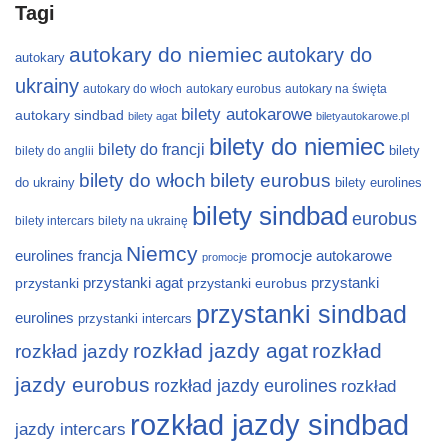
Tagi
autokary do niemiec
autokary do
autokary
ukrainy
autokary do włoch
autokary eurobus
autokary na święta
bilety autokarowe
autokary sindbad
bilety agat
biletyautokarowe.pl
bilety do niemiec
bilety do francji
bilety
bilety do anglii
bilety do włoch
bilety eurobus
do ukrainy
bilety eurolines
bilety sindbad
eurobus
bilety intercars
bilety na ukrainę
Niemcy
eurolines
francja
promocje autokarowe
promocje
przystanki
przystanki agat
przystanki eurobus
przystanki
przystanki sindbad
eurolines
przystanki intercars
rozkład jazdy agat
rozkład
rozkład jazdy
jazdy eurobus
rozkład jazdy eurolines
rozkład
rozkład jazdy sindbad
jazdy intercars