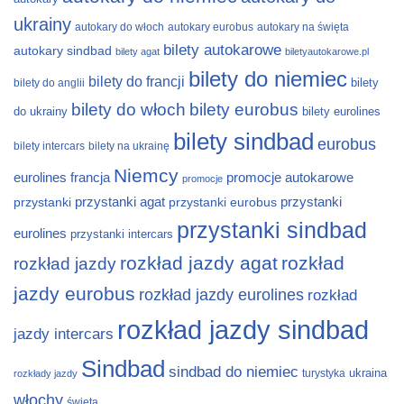
ukrainy
autokary do włoch
autokary eurobus
autokary na święta
bilety autokarowe
autokary sindbad
bilety agat
biletyautokarowe.pl
bilety do niemiec
bilety do francji
bilety
bilety do anglii
bilety do włoch
bilety eurobus
do ukrainy
bilety eurolines
bilety sindbad
eurobus
bilety intercars
bilety na ukrainę
Niemcy
eurolines
francja
promocje autokarowe
promocje
przystanki
przystanki agat
przystanki eurobus
przystanki
przystanki sindbad
eurolines
przystanki intercars
rozkład jazdy agat
rozkład
rozkład jazdy
jazdy eurobus
rozkład jazdy eurolines
rozkład
rozkład jazdy sindbad
jazdy intercars
Sindbad
sindbad do niemiec
ukraina
turystyka
rozkłady jazdy
włochy
święta