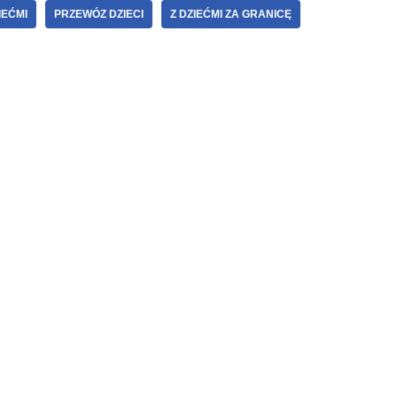
IEĆMI
PRZEWÓZ DZIECI
Z DZIEĆMI ZA GRANICĘ