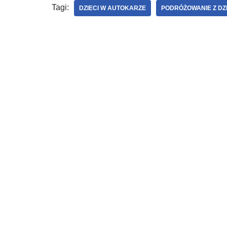
Tagi:
DZIECI W AUTOKARZE
PODRÓŻOWANIE Z DZ