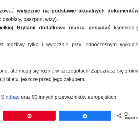
różować
wyłącznie na podstawie aktualnych dokumentów
osobisty, paszport, wizy).
elkiej Brytanii dodatkowo muszą posiadać
kserokopię
.
st możliwy tylko i wyłącznie przy jednoczesnym wykupie
bne, ale mogą się różnić w szczegółach. Zapoznasz się z nimi
ji biletu, jeszcze przed jego zakupem.
h Sindbad
oraz 90 innych przewoźników europejskich.
0
j
Przypnij
Udostępnij
UDOSTĘPNIEŃ