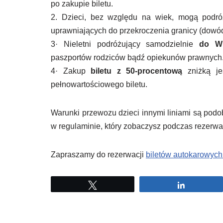
po zakupie biletu.
2. Dzieci, bez względu na wiek, mogą pod
uprawniających do przekroczenia granicy (dowód 
3· Nieletni podróżujący samodzielnie
do Wi
paszportów rodziców bądź opiekunów prawnych
4· Zakup
biletu z 50-procentową
zniżką je
pełnowartościowego biletu.
Warunki przewozu dzieci innymi liniami są podo
w regulaminie, który zobaczysz podczas rezerwac
Zapraszamy do rezerwacji
biletów autokarowyc
Tweetuj
Udostępni