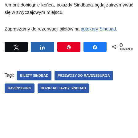
remont dobiegnie końca, pojazdy Sindbada będą zatrzymywać
się w zwyczajowym miejscu.
Zapraszamy do rezerwacji biletów na
autokary Sindbad
.
0
Tweetuj
Udostępnij
Przypnij
Udostępnij
UDOSTĘPNIEŃ
Tagi:
BILETY SINDBAD
PRZEWOZY DO RAVENSBURGA
RAVENSBURG
ROZKŁAD JAZDY SINDBAD