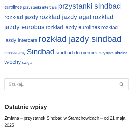
przystanki sindbad
eurolines
przystanki intercars
rozkład jazdy agat
rozkład
rozkład jazdy
jazdy eurobus
rozkład jazdy eurolines
rozkład
rozkład jazdy sindbad
jazdy intercars
Sindbad
sindbad do niemiec
ukraina
turystyka
rozkłady jazdy
włochy
święta
Ostatnie wpisy
Zmiana – przystanek Sindbad w Starachowicach – od 21 maja
2025