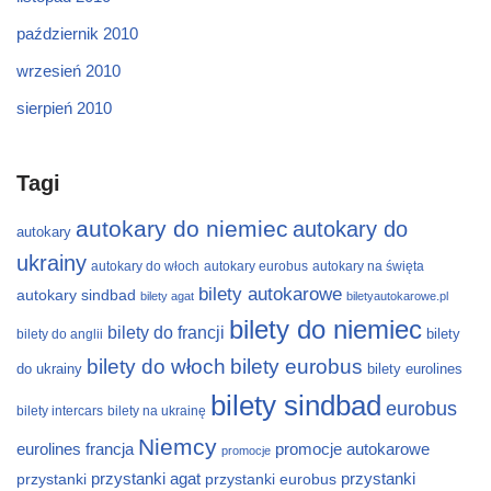
październik 2010
wrzesień 2010
sierpień 2010
Tagi
autokary do niemiec
autokary do
autokary
ukrainy
autokary do włoch
autokary eurobus
autokary na święta
bilety autokarowe
autokary sindbad
bilety agat
biletyautokarowe.pl
bilety do niemiec
bilety do francji
bilety
bilety do anglii
bilety do włoch
bilety eurobus
do ukrainy
bilety eurolines
bilety sindbad
eurobus
bilety intercars
bilety na ukrainę
Niemcy
eurolines
francja
promocje autokarowe
promocje
przystanki
przystanki agat
przystanki eurobus
przystanki