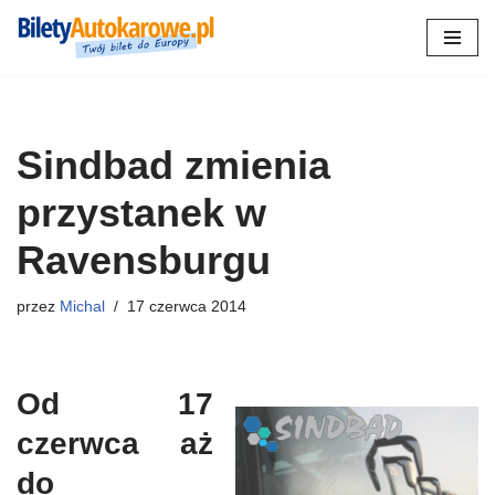
Przejdź
do
treści
Sindbad zmienia
przystanek w
Ravensburgu
przez
Michal
17 czerwca 2014
Od 17
czerwca aż
do