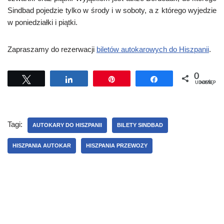
Sindbad pojedzie tylko w środy i w soboty, a z którego wyjedzie
w poniedziałki i piątki.
Zapraszamy do rezerwacji
biletów autokarowych do Hiszpanii
.
0
Tweetuj
Udostępnij
Przypnij
Udostępnij
UDOSTĘPNIEŃ
Tagi:
AUTOKARY DO HISZPANII
BILETY SINDBAD
HISZPANIA AUTOKAR
HISZPANIA PRZEWOZY