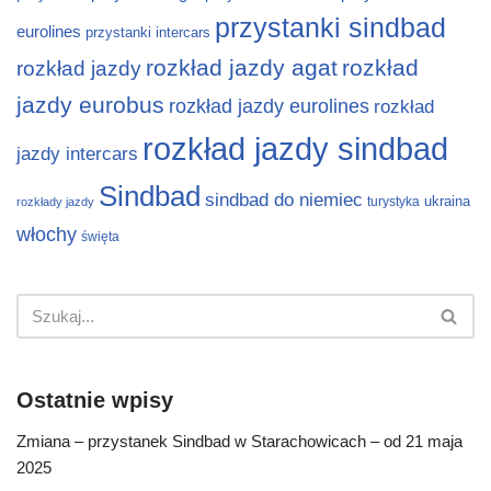
przystanki sindbad
eurolines
przystanki intercars
rozkład jazdy agat
rozkład
rozkład jazdy
jazdy eurobus
rozkład jazdy eurolines
rozkład
rozkład jazdy sindbad
jazdy intercars
Sindbad
sindbad do niemiec
ukraina
turystyka
rozkłady jazdy
włochy
święta
Ostatnie wpisy
Zmiana – przystanek Sindbad w Starachowicach – od 21 maja
2025