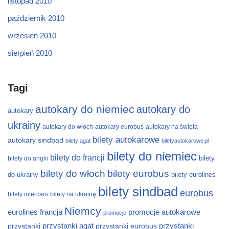
listopad 2010
październik 2010
wrzesień 2010
sierpień 2010
Tagi
autokary do niemiec
autokary do
autokary
ukrainy
autokary do włoch
autokary eurobus
autokary na święta
bilety autokarowe
autokary sindbad
bilety agat
biletyautokarowe.pl
bilety do niemiec
bilety do francji
bilety
bilety do anglii
bilety do włoch
bilety eurobus
do ukrainy
bilety eurolines
bilety sindbad
eurobus
bilety intercars
bilety na ukrainę
Niemcy
eurolines
francja
promocje autokarowe
promocje
przystanki
przystanki agat
przystanki eurobus
przystanki