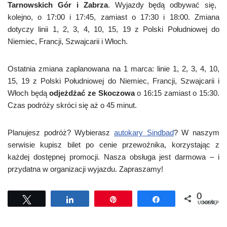
Tarnowskich Gór i Zabrza
. Wyjazdy będą odbywać się,
kolejno, o 17:00 i 17:45, zamiast o 17:30 i 18:00. Zmiana
dotyczy linii 1, 2, 3, 4, 10, 15, 19 z Polski Południowej do
Niemiec, Francji, Szwajcarii i Włoch.
Ostatnia zmiana zaplanowana na 1 marca: linie 1, 2, 3, 4, 10,
15, 19 z Polski Południowej do Niemiec, Francji, Szwajcarii i
Włoch będą
odjeżdżać ze Skoczowa
o 16:15 zamiast o 15:30.
Czas podróży skróci się aż o 45 minut.
Planujesz podróż? Wybierasz
autokary Sindbad
? W naszym
serwisie kupisz bilet po cenie przewoźnika, korzystając z
każdej dostępnej promocji. Nasza obsługa jest darmowa – i
przydatna w organizacji wyjazdu. Zapraszamy!
0
Tweetuj
Udostępnij
Przypnij
Udostępnij
UDOSTĘPNIEŃ