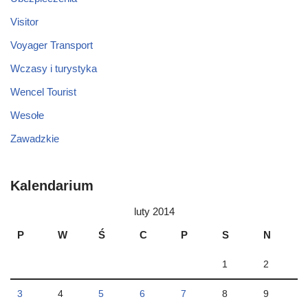
Visitor
Voyager Transport
Wczasy i turystyka
Wencel Tourist
Wesołe
Zawadzkie
Kalendarium
luty 2014
P
W
Ś
C
P
S
N
1
2
3
4
5
6
7
8
9