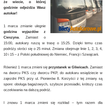
że wiecie, o której
godzinie odjeżdża Wasz
autokar!
1 marca zmianie ulegnie
godzina wyjazdów z
Cieszyna
. Zamiast o
15:00, autokary ruszą w trasę o 15:25. Dzięki temu czas
podróży skróci się o 25 minut. Zmiana obejmuje linie 1, 2, 3, 4,
10 i 15 – z Polski południowej do Niemiec, Francji i Szwajcarii.
Również 1 marca zmieni się
przystanek w Gliwicach
. Zamiast
na dworcu PKS czy dworcu PKP, do autokaru wsiądziecie w
zajezdni PKS przy ul. Pionierów 8. Korzyści z tej zmiany są
spore: obsługa bagażowych, szybsze przesiadki, krótszy czas
oczekiwania na dalszą podróż.
I znowu 1 marca zmieni się rozkład – tym razem dla