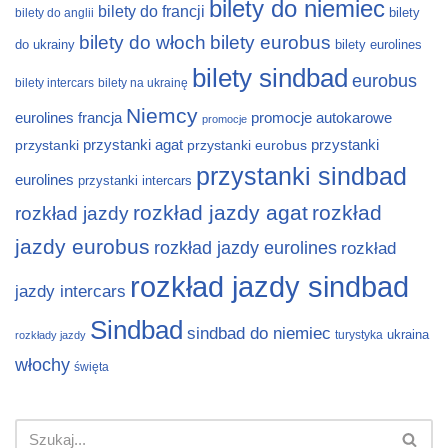
bilety do niemiec
bilety do francji
bilety
bilety do anglii
bilety do włoch
bilety eurobus
do ukrainy
bilety eurolines
bilety sindbad
eurobus
bilety intercars
bilety na ukrainę
Niemcy
eurolines
francja
promocje autokarowe
promocje
przystanki
przystanki agat
przystanki eurobus
przystanki
przystanki sindbad
eurolines
przystanki intercars
rozkład jazdy agat
rozkład
rozkład jazdy
jazdy eurobus
rozkład jazdy eurolines
rozkład
rozkład jazdy sindbad
jazdy intercars
Sindbad
sindbad do niemiec
ukraina
turystyka
rozkłady jazdy
włochy
święta