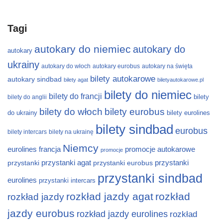
Tagi
autokary do niemiec
autokary do
autokary
ukrainy
autokary do włoch
autokary eurobus
autokary na święta
bilety autokarowe
autokary sindbad
bilety agat
biletyautokarowe.pl
bilety do niemiec
bilety do francji
bilety
bilety do anglii
bilety do włoch
bilety eurobus
do ukrainy
bilety eurolines
bilety sindbad
eurobus
bilety intercars
bilety na ukrainę
Niemcy
eurolines
francja
promocje autokarowe
promocje
przystanki
przystanki agat
przystanki eurobus
przystanki
przystanki sindbad
eurolines
przystanki intercars
rozkład jazdy agat
rozkład
rozkład jazdy
jazdy eurobus
rozkład jazdy eurolines
rozkład