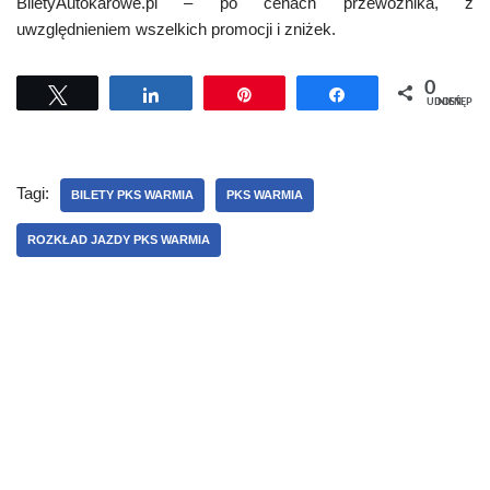
BiletyAutokarowe.pl – po cenach przewoźnika, z
uwzględnieniem wszelkich promocji i zniżek.
0
Tweetuj
Udostępnij
Przypnij
Udostępnij
UDOSTĘPNIEŃ
Tagi:
BILETY PKS WARMIA
PKS WARMIA
ROZKŁAD JAZDY PKS WARMIA