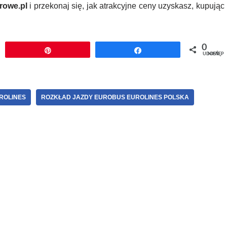
rowe.pl
i przekonaj się, jak atrakcyjne ceny uzyskasz, kupując
0
j
Przypnij
Udostępnij
UDOSTĘPNIEŃ
ROLINES
ROZKŁAD JAZDY EUROBUS EUROLINES POLSKA