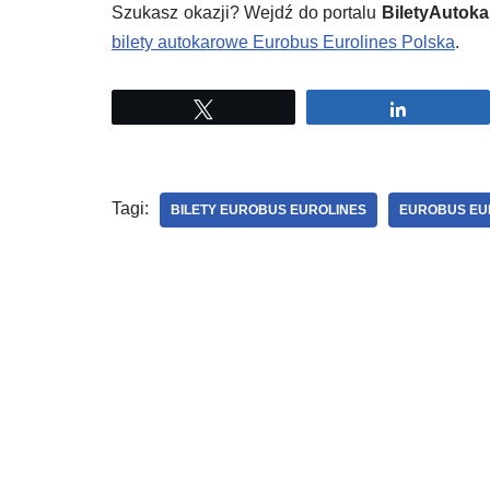
Szukasz okazji? Wejdź do portalu
BiletyAutoka
bilety autokarowe Eurobus Eurolines Polska
.
Tweetuj
Udostępni
Tagi:
BILETY EUROBUS EUROLINES
EUROBUS EU