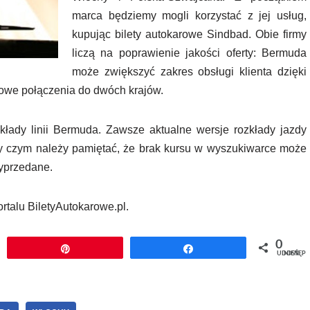
marca będziemy mogli korzystać z jej usług,
kupując bilety autokarowe Sindbad. Obie firmy
liczą na poprawienie jakości oferty: Bermuda
może zwiększyć zakres obsługi klienta dzięki
owe połączenia do dwóch krajów.
łady linii Bermuda. Zawsze aktualne wersje rozkłady jazdy
rzy czym należy pamiętać, że brak kursu w wyszukiwarce może
wyprzedane.
portalu BiletyAutokarowe.pl.
0
j
Przypnij
Udostępnij
UDOSTĘPNIEŃ