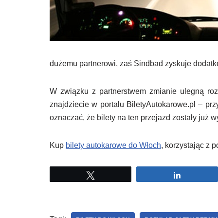
dużemu partnerowi, zaś Sindbad zyskuje dodatk
W związku z partnerstwem zmianie ulegną rozk
znajdziecie w portalu BiletyAutokarowe.pl – p
oznaczać, że bilety na ten przejazd zostały już 
Kup
bilety autokarowe do Włoch
, korzystając z 
Tweetuj
Udostępni