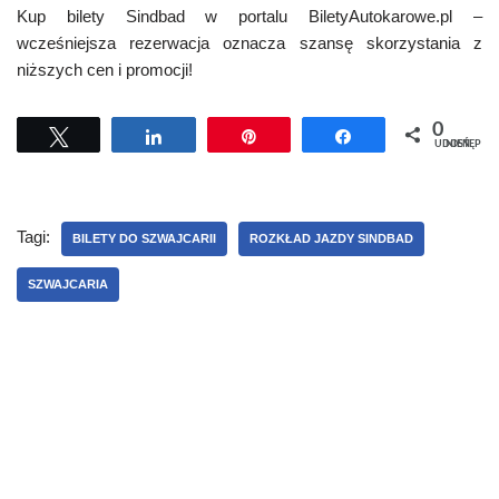
Kup bilety Sindbad w portalu BiletyAutokarowe.pl –
wcześniejsza rezerwacja oznacza szansę skorzystania z
niższych cen i promocji!
0
Tweetuj
Udostępnij
Przypnij
Udostępnij
UDOSTĘPNIEŃ
Tagi:
BILETY DO SZWAJCARII
ROZKŁAD JAZDY SINDBAD
SZWAJCARIA