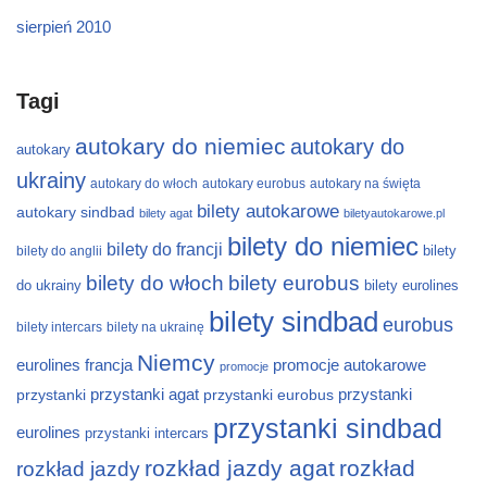
sierpień 2010
Tagi
autokary do niemiec
autokary do
autokary
ukrainy
autokary do włoch
autokary eurobus
autokary na święta
bilety autokarowe
autokary sindbad
bilety agat
biletyautokarowe.pl
bilety do niemiec
bilety do francji
bilety
bilety do anglii
bilety do włoch
bilety eurobus
do ukrainy
bilety eurolines
bilety sindbad
eurobus
bilety intercars
bilety na ukrainę
Niemcy
eurolines
francja
promocje autokarowe
promocje
przystanki
przystanki agat
przystanki eurobus
przystanki
przystanki sindbad
eurolines
przystanki intercars
rozkład jazdy agat
rozkład
rozkład jazdy