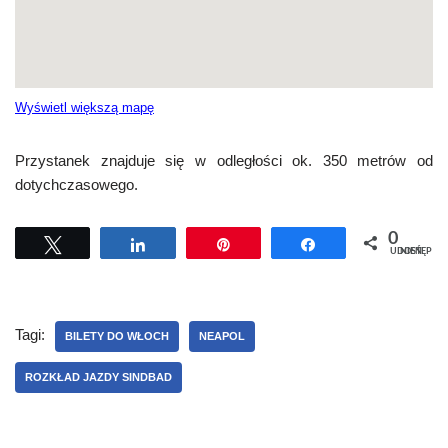
Wyświetl większą mapę
Przystanek znajduje się w odległości ok. 350 metrów od
dotychczasowego.
0
Tweetuj
Udostępnij
Przypnij
Udostępnij
UDOSTĘPNIEŃ
Tagi:
BILETY DO WŁOCH
NEAPOL
ROZKŁAD JAZDY SINDBAD