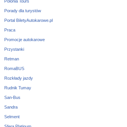
Polonia Tours
Porady dla turystów
Portal BiletyAutokarowe.pl
Praca
Promocje autokarowe
Przystanki
Retman
RomaBUS
Rozkłady jazdy
Rudnik Tumay
San-Bus
Sandra
Selment
Sfera Platinum