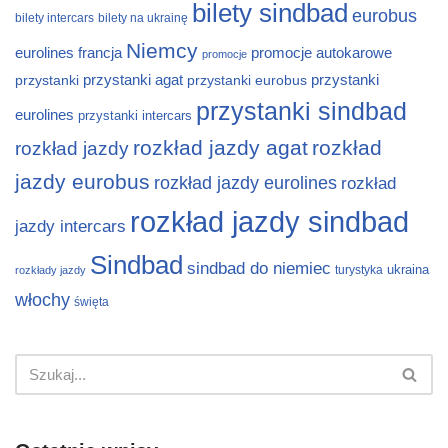
bilety sindbad
eurobus
bilety intercars
bilety na ukrainę
Niemcy
eurolines
francja
promocje autokarowe
promocje
przystanki
przystanki agat
przystanki eurobus
przystanki
przystanki sindbad
eurolines
przystanki intercars
rozkład jazdy agat
rozkład
rozkład jazdy
jazdy eurobus
rozkład jazdy eurolines
rozkład
rozkład jazdy sindbad
jazdy intercars
Sindbad
sindbad do niemiec
ukraina
turystyka
rozkłady jazdy
włochy
święta