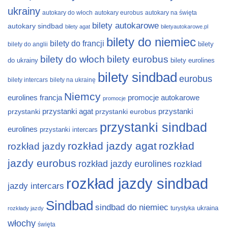
ukrainy
autokary do włoch
autokary eurobus
autokary na święta
bilety autokarowe
autokary sindbad
bilety agat
biletyautokarowe.pl
bilety do niemiec
bilety do francji
bilety
bilety do anglii
bilety do włoch
bilety eurobus
do ukrainy
bilety eurolines
bilety sindbad
eurobus
bilety intercars
bilety na ukrainę
Niemcy
eurolines
francja
promocje autokarowe
promocje
przystanki
przystanki agat
przystanki eurobus
przystanki
przystanki sindbad
eurolines
przystanki intercars
rozkład jazdy agat
rozkład
rozkład jazdy
jazdy eurobus
rozkład jazdy eurolines
rozkład
rozkład jazdy sindbad
jazdy intercars
Sindbad
sindbad do niemiec
ukraina
turystyka
rozkłady jazdy
włochy
święta