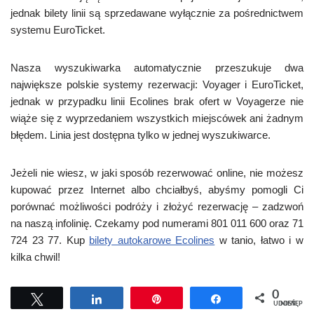
jednak bilety linii są sprzedawane wyłącznie za pośrednictwem
systemu EuroTicket.
Nasza wyszukiwarka automatycznie przeszukuje dwa
największe polskie systemy rezerwacji: Voyager i EuroTicket,
jednak w przypadku linii Ecolines brak ofert w Voyagerze nie
wiąże się z wyprzedaniem wszystkich miejscówek ani żadnym
błędem. Linia jest dostępna tylko w jednej wyszukiwarce.
Jeżeli nie wiesz, w jaki sposób rezerwować online, nie możesz
kupować przez Internet albo chciałbyś, abyśmy pomogli Ci
porównać możliwości podróży i złożyć rezerwację – zadzwoń
na naszą infolinię. Czekamy pod numerami 801 011 600 oraz 71
724 23 77. Kup
bilety autokarowe Ecolines
w tanio, łatwo i w
kilka chwil!
0
Tweetuj
Udostępnij
Przypnij
Udostępnij
UDOSTĘPNIEŃ