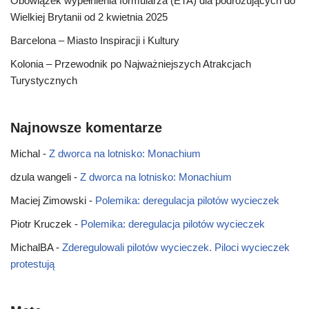
Obowiązek wypełnienia formularza (ETA) dla podróżujących do
Wielkiej Brytanii od 2 kwietnia 2025
Barcelona – Miasto Inspiracji i Kultury
Kolonia – Przewodnik po Najważniejszych Atrakcjach
Turystycznych
Najnowsze komentarze
Michal
-
Z dworca na lotnisko: Monachium
dzula wangeli
-
Z dworca na lotnisko: Monachium
Maciej Zimowski
-
Polemika: deregulacja pilotów wycieczek
Piotr Kruczek
-
Polemika: deregulacja pilotów wycieczek
MichalBA
-
Zderegulowali pilotów wycieczek. Piloci wycieczek
protestują