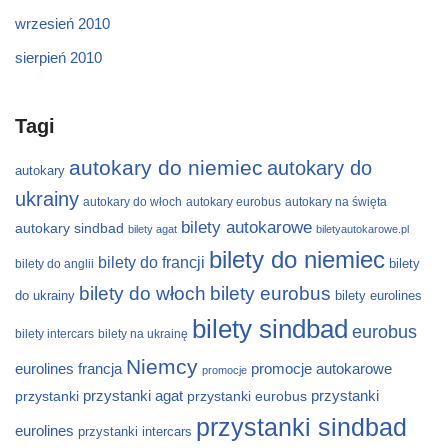
wrzesień 2010
sierpień 2010
Tagi
autokary do niemiec
autokary do
autokary
ukrainy
autokary do włoch
autokary eurobus
autokary na święta
bilety autokarowe
autokary sindbad
bilety agat
biletyautokarowe.pl
bilety do niemiec
bilety do francji
bilety
bilety do anglii
bilety do włoch
bilety eurobus
do ukrainy
bilety eurolines
bilety sindbad
eurobus
bilety intercars
bilety na ukrainę
Niemcy
eurolines
francja
promocje autokarowe
promocje
przystanki
przystanki agat
przystanki eurobus
przystanki
przystanki sindbad
eurolines
przystanki intercars