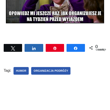
0
Tweetuj
Udostępnij
Przypnij
Udostępnij
UDOSTĘPNIEŃ
Tagi:
HUMOR
ORGANIZACJA PODRÓŻY