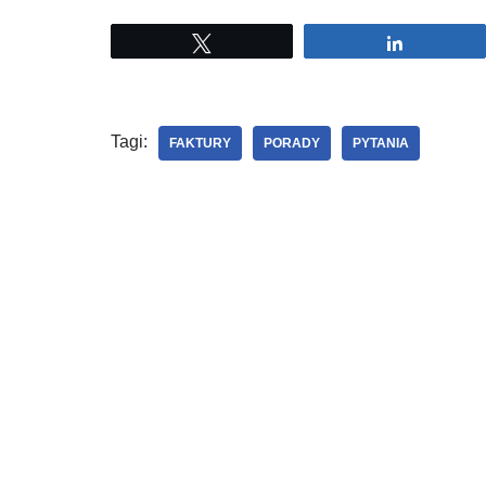
Tweetuj
Udostępni
Tagi:
FAKTURY
PORADY
PYTANIA