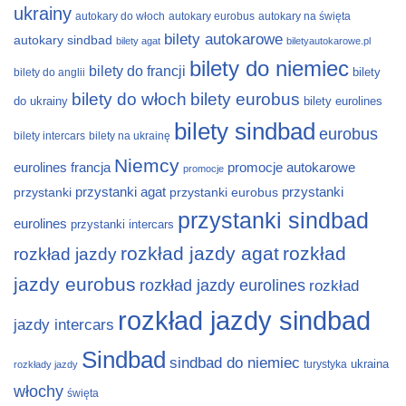
ukrainy
autokary do włoch
autokary eurobus
autokary na święta
bilety autokarowe
autokary sindbad
bilety agat
biletyautokarowe.pl
bilety do niemiec
bilety do francji
bilety
bilety do anglii
bilety do włoch
bilety eurobus
do ukrainy
bilety eurolines
bilety sindbad
eurobus
bilety intercars
bilety na ukrainę
Niemcy
eurolines
francja
promocje autokarowe
promocje
przystanki
przystanki agat
przystanki eurobus
przystanki
przystanki sindbad
eurolines
przystanki intercars
rozkład jazdy agat
rozkład
rozkład jazdy
jazdy eurobus
rozkład jazdy eurolines
rozkład
rozkład jazdy sindbad
jazdy intercars
Sindbad
sindbad do niemiec
ukraina
turystyka
rozkłady jazdy
włochy
święta