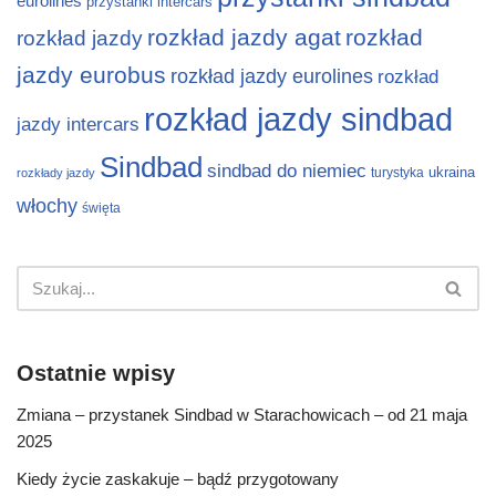
eurolines
przystanki intercars
rozkład jazdy agat
rozkład
rozkład jazdy
jazdy eurobus
rozkład jazdy eurolines
rozkład
rozkład jazdy sindbad
jazdy intercars
Sindbad
sindbad do niemiec
ukraina
turystyka
rozkłady jazdy
włochy
święta
Ostatnie wpisy
Zmiana – przystanek Sindbad w Starachowicach – od 21 maja
2025
Kiedy życie zaskakuje – bądź przygotowany