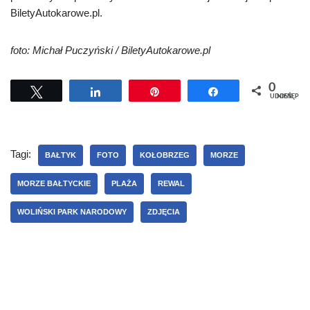
BiletyAutokarowe.pl.
foto: Michał Puczyński / BiletyAutokarowe.pl
0
Tweetuj
Udostępnij
Przypnij
Udostępnij
UDOSTĘPNIEŃ
Tagi:
BAŁTYK
FOTO
KOŁOBRZEG
MORZE
MORZE BAŁTYCKIE
PLAŻA
REWAL
WOLIŃSKI PARK NARODOWY
ZDJĘCIA