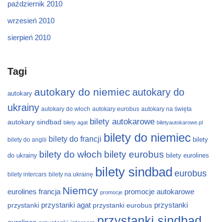
październik 2010
wrzesień 2010
sierpień 2010
Tagi
autokary do niemiec
autokary do
autokary
ukrainy
autokary do włoch
autokary eurobus
autokary na święta
bilety autokarowe
autokary sindbad
bilety agat
biletyautokarowe.pl
bilety do niemiec
bilety do francji
bilety
bilety do anglii
bilety do włoch
bilety eurobus
do ukrainy
bilety eurolines
bilety sindbad
eurobus
bilety intercars
bilety na ukrainę
Niemcy
eurolines
francja
promocje autokarowe
promocje
przystanki
przystanki agat
przystanki eurobus
przystanki
przystanki sindbad