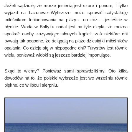
Jeżeli sądzicie, że morze jesienią jest szare i ponure, i tylko
wyjazd na Lazurowe Wybrzeże może sprawić satysfakcję
miłośnikom leniuchowania na plaży… no cóż – jesteście w
błędzie. Woda w Bałtyku nadal jest na tyle ciepła, że można
spotkać osoby zażywające słonych kąpieli, zaś niektóre dni
bywają tak pogodne, że ściągają na plaże dziesiątki miłośników
opalania. Co dzieje się w niepogodne dni? Turystów jest równie
wielu, ponieważ widoki są jeszcze bardziej imponujące.
Skąd to wiemy? Ponieważ sami sprawdziliśmy. Oto kilka
dowodów na to, że polskie wybrzeże jest we wrześniu równie
piękne, co w lipcu i sierpniu.