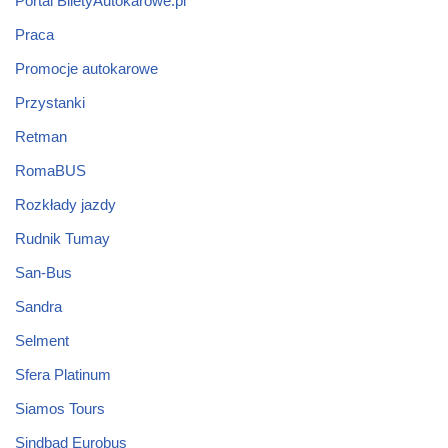
Portal BiletyAutokarowe.pl
Praca
Promocje autokarowe
Przystanki
Retman
RomaBUS
Rozkłady jazdy
Rudnik Tumay
San-Bus
Sandra
Selment
Sfera Platinum
Siamos Tours
Sindbad Eurobus