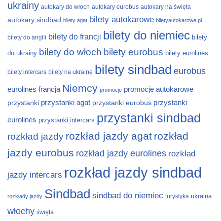
ukrainy
autokary do włoch
autokary eurobus
autokary na święta
bilety autokarowe
autokary sindbad
bilety agat
biletyautokarowe.pl
bilety do niemiec
bilety do francji
bilety
bilety do anglii
bilety do włoch
bilety eurobus
do ukrainy
bilety eurolines
bilety sindbad
eurobus
bilety intercars
bilety na ukrainę
Niemcy
eurolines
francja
promocje autokarowe
promocje
przystanki
przystanki agat
przystanki eurobus
przystanki
przystanki sindbad
eurolines
przystanki intercars
rozkład jazdy agat
rozkład
rozkład jazdy
jazdy eurobus
rozkład jazdy eurolines
rozkład
rozkład jazdy sindbad
jazdy intercars
Sindbad
sindbad do niemiec
ukraina
turystyka
rozkłady jazdy
włochy
święta