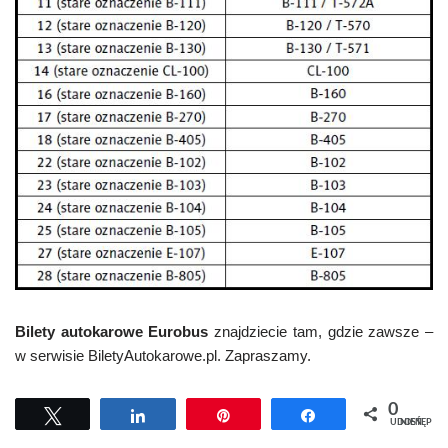
Bilety autokarowe Eurobus
znajdziecie tam, gdzie zawsze –
w serwisie BiletyAutokarowe.pl. Zapraszamy.
0
Tweetuj
Udostępnij
Przypnij
Udostępnij
UDOSTĘPNIEŃ