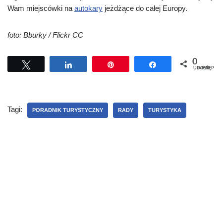
Wam miejscówki na
autokary
jeżdżące do całej Europy.
foto: Bburky / Flickr CC
0
Tweetuj
Udostępnij
Przypnij
Udostępnij
UDOSTĘPNIEŃ
Tagi:
PORADNIK TURYSTYCZNY
RADY
TURYSTYKA