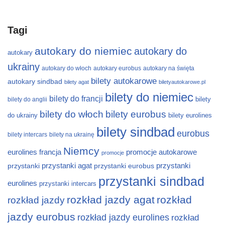
Tagi
autokary do niemiec
autokary do
autokary
ukrainy
autokary do włoch
autokary eurobus
autokary na święta
bilety autokarowe
autokary sindbad
bilety agat
biletyautokarowe.pl
bilety do niemiec
bilety do francji
bilety
bilety do anglii
bilety do włoch
bilety eurobus
do ukrainy
bilety eurolines
bilety sindbad
eurobus
bilety intercars
bilety na ukrainę
Niemcy
eurolines
francja
promocje autokarowe
promocje
przystanki
przystanki agat
przystanki eurobus
przystanki
przystanki sindbad
eurolines
przystanki intercars
rozkład jazdy agat
rozkład
rozkład jazdy
jazdy eurobus
rozkład jazdy eurolines
rozkład