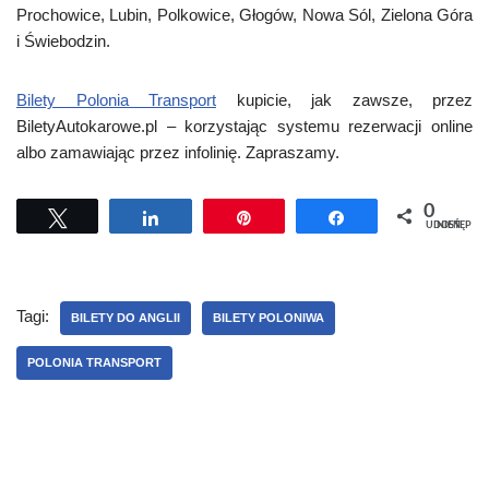
Prochowice, Lubin, Polkowice, Głogów, Nowa Sól, Zielona Góra
i Świebodzin.
Bilety Polonia Transport
kupicie, jak zawsze, przez
BiletyAutokarowe.pl – korzystając systemu rezerwacji online
albo zamawiając przez infolinię. Zapraszamy.
0
Tweetuj
Udostępnij
Przypnij
Udostępnij
UDOSTĘPNIEŃ
Tagi:
BILETY DO ANGLII
BILETY POLONIWA
POLONIA TRANSPORT