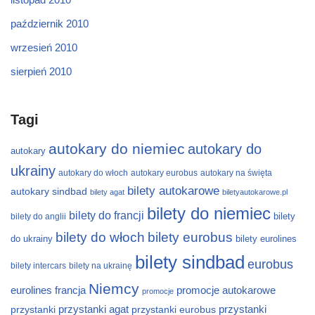
październik 2010
wrzesień 2010
sierpień 2010
Tagi
autokary do niemiec
autokary do
autokary
ukrainy
autokary do włoch
autokary eurobus
autokary na święta
bilety autokarowe
autokary sindbad
bilety agat
biletyautokarowe.pl
bilety do niemiec
bilety do francji
bilety
bilety do anglii
bilety do włoch
bilety eurobus
do ukrainy
bilety eurolines
bilety sindbad
eurobus
bilety intercars
bilety na ukrainę
Niemcy
eurolines
francja
promocje autokarowe
promocje
przystanki
przystanki agat
przystanki eurobus
przystanki