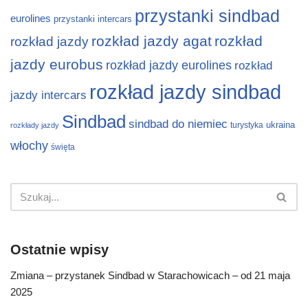
przystanki sindbad
eurolines
przystanki intercars
rozkład jazdy agat
rozkład
rozkład jazdy
jazdy eurobus
rozkład jazdy eurolines
rozkład
rozkład jazdy sindbad
jazdy intercars
Sindbad
sindbad do niemiec
ukraina
turystyka
rozkłady jazdy
włochy
święta
Ostatnie wpisy
Zmiana – przystanek Sindbad w Starachowicach – od 21 maja
2025