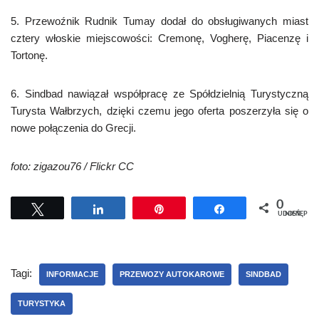
5. Przewoźnik Rudnik Tumay dodał do obsługiwanych miast
cztery włoskie miejscowości: Cremonę, Vogherę, Piacenzę i
Tortonę.
6. Sindbad nawiązał współpracę ze Spółdzielnią Turystyczną
Turysta Wałbrzych, dzięki czemu jego oferta poszerzyła się o
nowe połączenia do Grecji.
foto: zigazou76 / Flickr CC
0
Tweetuj
Udostępnij
Przypnij
Udostępnij
UDOSTĘPNIEŃ
Tagi:
INFORMACJE
PRZEWOZY AUTOKAROWE
SINDBAD
TURYSTYKA