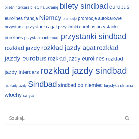
bilety sindbad
eurobus
bilety intercars
bilety na ukrainę
Niemcy
eurolines
francja
promocje autokarowe
promocje
przystanki
przystanki agat
przystanki eurobus
przystanki
przystanki sindbad
eurolines
przystanki intercars
rozkład jazdy agat
rozkład
rozkład jazdy
jazdy eurobus
rozkład jazdy eurolines
rozkład
rozkład jazdy sindbad
jazdy intercars
Sindbad
sindbad do niemiec
ukraina
turystyka
rozkłady jazdy
włochy
święta