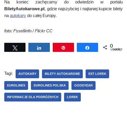
Na koniec zachęcamy do odwiedzin w portalu
BiletyAutokarowe.pl
, gdzie najszybciej i najtaniej kupicie bilety
na
autokary
do całej Europy.
foto: Fsse8info / Flickr CC
0
Tweetuj
Udostępnij
Przypnij
Udostępnij
UDOSTĘPNIEŃ
Tagi:
AUTOKARY
BILETY AUTOKAROWE
EST LOREK
EUROLINES
EUROLINES POLSKA
GOODYEAR
INFORMACJE DLA PODRÓŻNYCH
LOREK