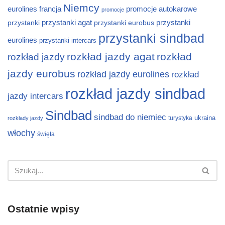
Niemcy
eurolines
francja
promocje autokarowe
promocje
przystanki
przystanki agat
przystanki eurobus
przystanki
przystanki sindbad
eurolines
przystanki intercars
rozkład jazdy agat
rozkład
rozkład jazdy
jazdy eurobus
rozkład jazdy eurolines
rozkład
rozkład jazdy sindbad
jazdy intercars
Sindbad
sindbad do niemiec
ukraina
turystyka
rozkłady jazdy
włochy
święta
Ostatnie wpisy