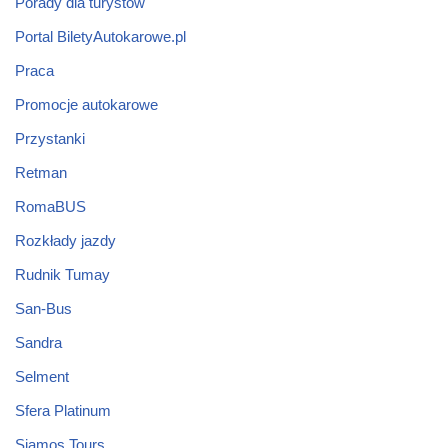
Porady dla turystów
Portal BiletyAutokarowe.pl
Praca
Promocje autokarowe
Przystanki
Retman
RomaBUS
Rozkłady jazdy
Rudnik Tumay
San-Bus
Sandra
Selment
Sfera Platinum
Siamos Tours