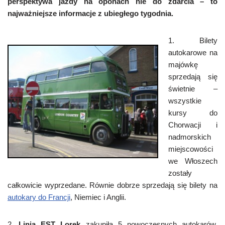
perspektywa jazdy na oponach nie do zdarcia – to
najważniejsze informacje z ubiegłego tygodnia.
1. Bilety
autokarowe na
majówkę
sprzedają się
świetnie –
wszystkie
kursy do
Chorwacji i
nadmorskich
miejscowości
we Włoszech
zostały
całkowicie wyprzedane. Równie dobrze sprzedają się bilety na
autokary do Francji
, Niemiec i Anglii.
2.
Linia EST Lorek
zakupiła 5 nowoczesnych autokarów.