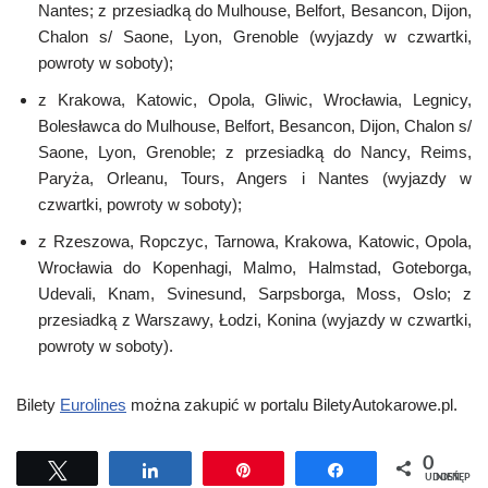
Nantes; z przesiadką do Mulhouse, Belfort, Besancon, Dijon,
Chalon s/ Saone, Lyon, Grenoble (wyjazdy w czwartki,
powroty w soboty);
z Krakowa, Katowic, Opola, Gliwic, Wrocławia, Legnicy,
Bolesławca do Mulhouse, Belfort, Besancon, Dijon, Chalon s/
Saone, Lyon, Grenoble; z przesiadką do Nancy, Reims,
Paryża, Orleanu, Tours, Angers i Nantes (wyjazdy w
czwartki, powroty w soboty);
z Rzeszowa, Ropczyc, Tarnowa, Krakowa, Katowic, Opola,
Wrocławia do Kopenhagi, Malmo, Halmstad, Goteborga,
Udevali, Knam, Svinesund, Sarpsborga, Moss, Oslo; z
przesiadką z Warszawy, Łodzi, Konina (wyjazdy w czwartki,
powroty w soboty).
Bilety
Eurolines
można zakupić w portalu BiletyAutokarowe.pl.
0
Tweetuj
Udostępnij
Przypnij
Udostępnij
UDOSTĘPNIEŃ