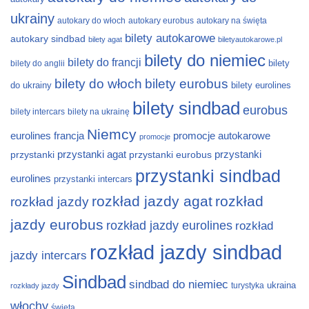
ukrainy
autokary do włoch
autokary eurobus
autokary na święta
bilety autokarowe
autokary sindbad
bilety agat
biletyautokarowe.pl
bilety do niemiec
bilety do francji
bilety
bilety do anglii
bilety do włoch
bilety eurobus
do ukrainy
bilety eurolines
bilety sindbad
eurobus
bilety intercars
bilety na ukrainę
Niemcy
eurolines
francja
promocje autokarowe
promocje
przystanki
przystanki agat
przystanki eurobus
przystanki
przystanki sindbad
eurolines
przystanki intercars
rozkład jazdy agat
rozkład
rozkład jazdy
jazdy eurobus
rozkład jazdy eurolines
rozkład
rozkład jazdy sindbad
jazdy intercars
Sindbad
sindbad do niemiec
ukraina
turystyka
rozkłady jazdy
włochy
święta