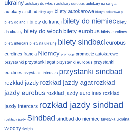
ukrainy
autokary do włoch
autokary eurobus
autokary na święta
bilety autokarowe
autokary sindbad
bilety agat
biletyautokarowe.pl
bilety do niemiec
bilety do francji
bilety
bilety do anglii
bilety do włoch
bilety eurobus
do ukrainy
bilety eurolines
bilety sindbad
eurobus
bilety intercars
bilety na ukrainę
Niemcy
eurolines
francja
promocje autokarowe
promocje
przystanki
przystanki agat
przystanki eurobus
przystanki
przystanki sindbad
eurolines
przystanki intercars
rozkład jazdy agat
rozkład
rozkład jazdy
jazdy eurobus
rozkład jazdy eurolines
rozkład
rozkład jazdy sindbad
jazdy intercars
Sindbad
sindbad do niemiec
ukraina
turystyka
rozkłady jazdy
włochy
święta