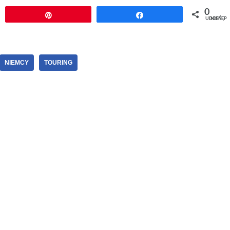
0
j
Przypnij
Udostępnij
UDOSTĘPNIEŃ
NIEMCY
TOURING