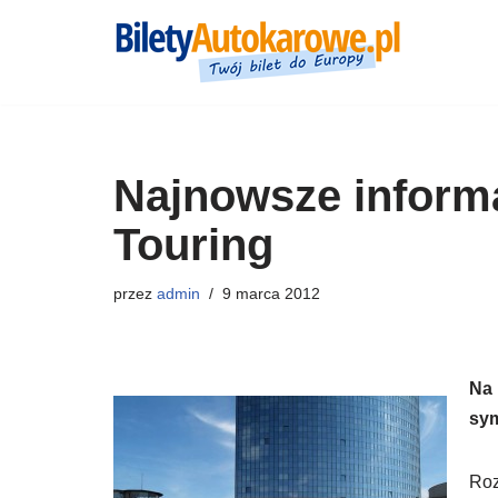
Przejdź
do
treści
Najnowsze informa
Touring
przez
admin
9 marca 2012
Na
sym
Roz