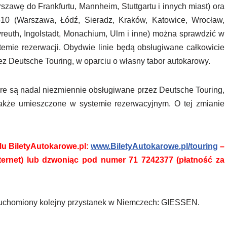
szawę do Frankfurtu, Mannheim, Stuttgartu i innych miast) ora
10 (Warszawa, Łódź, Sieradz, Kraków, Katowice, Wrocław,
reuth, Ingolstadt, Monachium, Ulm i inne) można sprawdzić w
temie rezerwacji. Obydwie linie będą obsługiwane całkowicie
ez Deutsche Touring, w oparciu o własny tabor autokarowy.
które są nadal niezmiennie obsługiwane przez Deutsche Touring,
także umieszczone w systemie rezerwacyjnym. O tej zmianie
lu BiletyAutokarowe.pl:
www.BiletyAutokarowe.pl/touring
–
ternet) lub dzwoniąc pod numer 71 7242377 (płatność za
uruchomiony kolejny przystanek w Niemczech: GIESSEN.