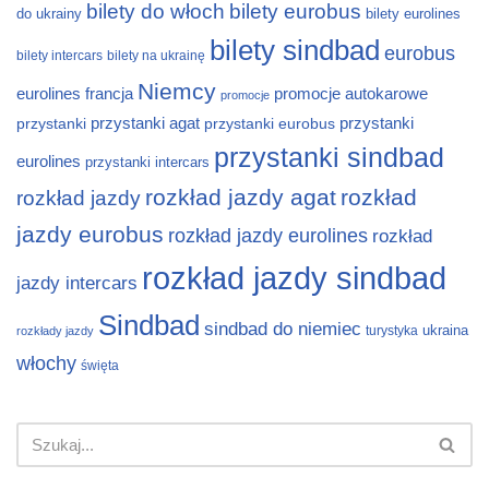
bilety do włoch
bilety eurobus
do ukrainy
bilety eurolines
bilety sindbad
eurobus
bilety intercars
bilety na ukrainę
Niemcy
eurolines
francja
promocje autokarowe
promocje
przystanki
przystanki agat
przystanki eurobus
przystanki
przystanki sindbad
eurolines
przystanki intercars
rozkład jazdy agat
rozkład
rozkład jazdy
jazdy eurobus
rozkład jazdy eurolines
rozkład
rozkład jazdy sindbad
jazdy intercars
Sindbad
sindbad do niemiec
ukraina
turystyka
rozkłady jazdy
włochy
święta