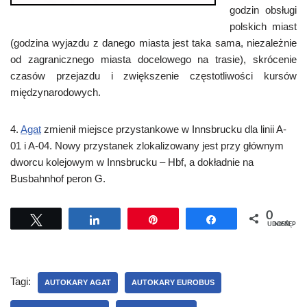
godzin obsługi
polskich miast
(godzina wyjazdu z danego miasta jest taka sama, niezależnie
od zagranicznego miasta docelowego na trasie), skrócenie
czasów przejazdu i zwiększenie częstotliwości kursów
międzynarodowych.
4.
Agat
zmienił miejsce przystankowe w Innsbrucku dla linii A-
01 i A-04. Nowy przystanek zlokalizowany jest przy głównym
dworcu kolejowym w Innsbrucku – Hbf, a dokładnie na
Busbahnhof peron G.
0
Tweetuj
Udostępnij
Przypnij
Udostępnij
UDOSTĘPNIEŃ
Tagi:
AUTOKARY AGAT
AUTOKARY EUROBUS